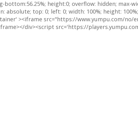
ng-bottom:56.25%; height:0; overflow: hidden; max-w
 absolute; top: 0; left: 0; width: 100%; height: 100
ontainer' ><iframe src="https://www.yumpu.com/no
/iframe></div><script src='https://players.yumpu.c