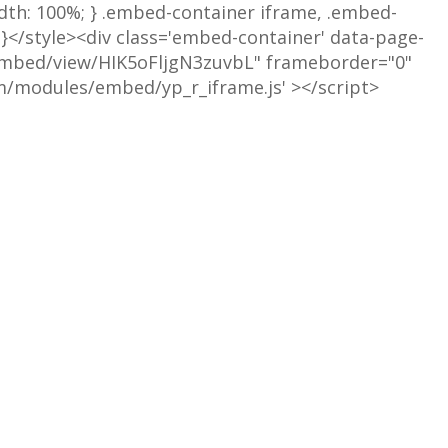
idth: 100%; } .embed-container iframe, .embed-
%;}</style><div class='embed-container' data-page-
/embed/view/HIK5oFljgN3zuvbL" frameborder="0"
om/modules/embed/yp_r_iframe.js' ></script>