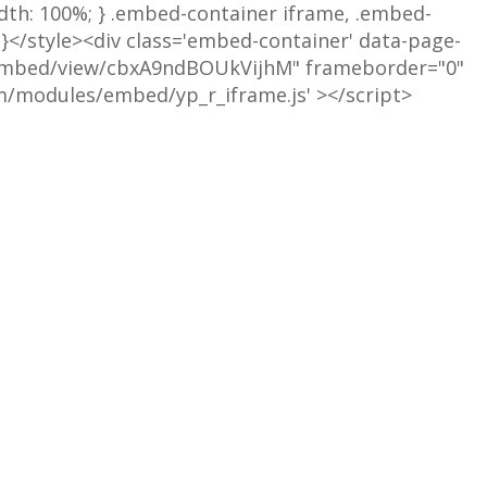
idth: 100%; } .embed-container iframe, .embed-
%;}</style><div class='embed-container' data-page-
o/embed/view/cbxA9ndBOUkVijhM" frameborder="0"
om/modules/embed/yp_r_iframe.js' ></script>