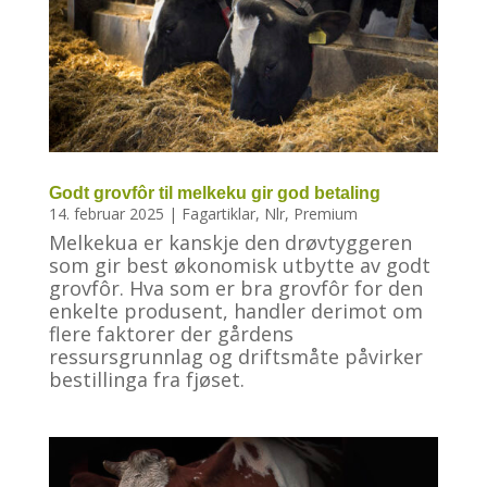
Godt grovfôr til melkeku gir god betaling
14. februar 2025
|
Fagartiklar
,
Nlr
,
Premium
Melkekua er kanskje den drøvtyggeren
som gir best økonomisk utbytte av godt
grovfôr. Hva som er bra grovfôr for den
enkelte produsent, handler derimot om
flere faktorer der gårdens
ressursgrunnlag og driftsmåte påvirker
bestillinga fra fjøset.