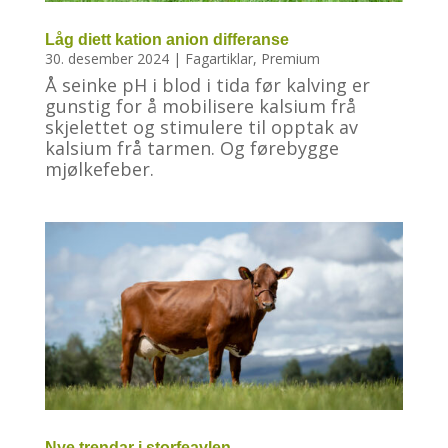
Låg diett kation anion differanse
30. desember 2024
|
Fagartiklar
,
Premium
Å seinke pH i blod i tida før kalving er
gunstig for å mobilisere kalsium frå
skjelettet og stimulere til opptak av
kalsium frå tarmen. Og førebygge
mjølkefeber.
Nye trendar i storfeavlen