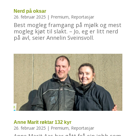
Nerd på oksar
26. februar 2025
|
Premium
,
Reportasjar
Best mogleg framgang på mjølk og mest
mogleg kjøt til slakt. – Jo, eg er litt nerd
på avl, seier Annelin Sveinsvoll.
Anne Marit røktar 132 kyr
26. februar 2025
|
Premium
,
Reportasjar
Anne Marit Aas har gått frå ein jobb som