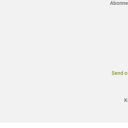
Abonnem
Send o
K