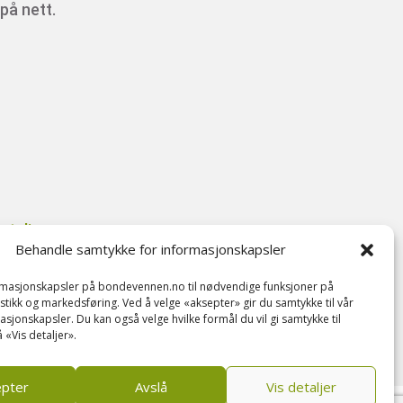
på nett.
taljer.
Behandle samtykke for informasjonskapsler
ormasjonskapsler på bondevennen.no til nødvendige funksjoner på
tistikk og markedsføring. Ved å velge «aksepter» gir du samtykke til vår
il
asjonskapsler. Du kan også velge hvilke formål du vil gi samtykke til
 «Vis detaljer».
epter
Avslå
Vis detaljer