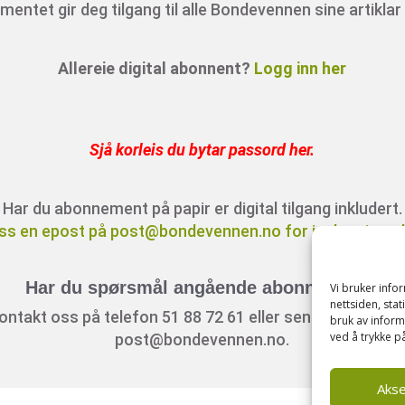
entet gir deg tilgang til alle Bondevennen sine artiklar 
Allereie digital abonnent?
Logg inn her
Sjå korleis du bytar passord her
.
Har du abonnement på papir er digital tilgang inkludert.
ss en epost på post@bondevennen.no for innloggingsde
Har du spørsmål angående abonnement?
Vi bruker inf
nettsiden, sta
ontakt oss på telefon 51 88 72 61 eller send ein e-post t
bruk av inform
ved å trykke på
post@bondevennen.no.
Aks