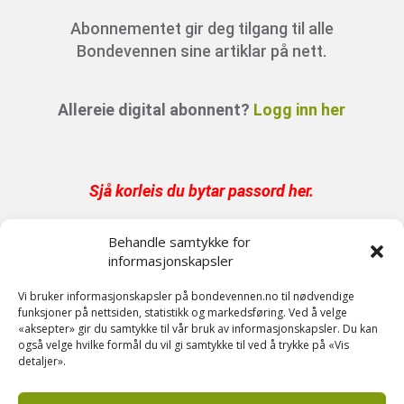
Abonnementet gir deg tilgang til alle
Bondevennen sine artiklar på nett.
Allereie digital abonnent?
Logg inn her
Sjå korleis du bytar passord her
.
Behandle samtykke for
Har du abonnement på papir er digital tilgang
informasjonskapsler
inkludert.
Send oss en epost på post@bondevennen.no
Vi bruker informasjonskapsler på bondevennen.no til nødvendige
funksjoner på nettsiden, statistikk og markedsføring. Ved å velge
for innloggingsdetaljer.
«aksepter» gir du samtykke til vår bruk av informasjonskapsler. Du kan
også velge hvilke formål du vil gi samtykke til ved å trykke på «Vis
detaljer».
Har du spørsmål angående abonnement?
Kontakt oss på telefon 51 88 72 61 eller send