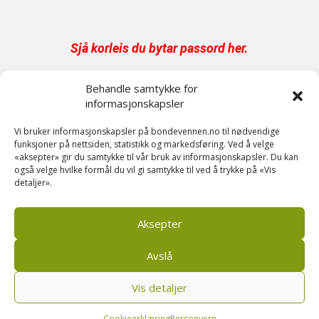
Sjå korleis du bytar passord her
.
Behandle samtykke for
Har du abonnement på papir er digital tilgang
informasjonskapsler
inkludert.
Send oss en epost på post@bondevennen.no
Vi bruker informasjonskapsler på bondevennen.no til nødvendige
funksjoner på nettsiden, statistikk og markedsføring. Ved å velge
for innloggingsdetaljer.
«aksepter» gir du samtykke til vår bruk av informasjonskapsler. Du kan
også velge hvilke formål du vil gi samtykke til ved å trykke på «Vis
detaljer».
Har du spørsmål angående abonnement?
Kontakt oss på telefon 51 88 72 61 eller send
Aksepter
ein e-post til
post@bondevennen.no.
Avslå
Vis detaljer
Cookieerklæring
Personvern