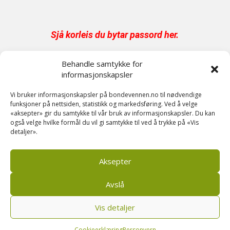
Sjå korleis du bytar passord her
.
Behandle samtykke for
Har du abonnement på papir er digital tilgang
informasjonskapsler
inkludert.
Send oss en epost på post@bondevennen.no
Vi bruker informasjonskapsler på bondevennen.no til nødvendige
funksjoner på nettsiden, statistikk og markedsføring. Ved å velge
for innloggingsdetaljer.
«aksepter» gir du samtykke til vår bruk av informasjonskapsler. Du kan
også velge hvilke formål du vil gi samtykke til ved å trykke på «Vis
detaljer».
Har du spørsmål angående abonnement?
Kontakt oss på telefon 51 88 72 61 eller send
Aksepter
ein e-post til
post@bondevennen.no.
Avslå
Vis detaljer
Cookieerklæring
Personvern