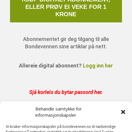
ELLER PRØV EI VEKE FOR 1
KRONE
Abonnementet gir deg tilgang til alle
Bondevennen sine artiklar på nett.
Allereie digital abonnent?
Logg inn her
Sjå korleis du bytar passord her
.
Behandle samtykke for
Har du abonnement på papir er digital tilgang
informasjonskapsler
inkludert.
Send oss en epost på post@bondevennen.no
Vi bruker informasjonskapsler på bondevennen.no til nødvendige
funksjoner på nettsiden, statistikk og markedsføring. Ved å velge