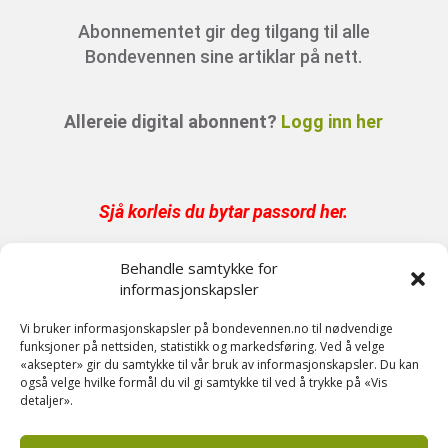
Abonnementet gir deg tilgang til alle
Bondevennen sine artiklar på nett.
Allereie digital abonnent?
Logg inn her
Sjå korleis du bytar passord her
.
Behandle samtykke for
Har du abonnement på papir er digital tilgang
informasjonskapsler
inkludert.
Send oss en epost på post@bondevennen.no
Vi bruker informasjonskapsler på bondevennen.no til nødvendige
funksjoner på nettsiden, statistikk og markedsføring. Ved å velge
for innloggingsdetaljer.
«aksepter» gir du samtykke til vår bruk av informasjonskapsler. Du kan
også velge hvilke formål du vil gi samtykke til ved å trykke på «Vis
detaljer».
Har du spørsmål angående abonnement?
Kontakt oss på telefon 51 88 72 61 eller send