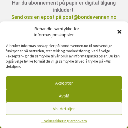
Har du abonnement på papir er digital tilgang
inkludert.
Send oss en epost på post@bondevennen.no
for innloggingsdetaljer.
Behandle samtykke for
informasjonskapsler
Har du spørsmål angående abonnement?
Vi bruker informasjonskapsler på bondevennen.no til nødvendige
Kontakt oss på telefon 51 88 72 61 eller send
funksjoner på nettsiden, statistikk og markedsføring. Ved å velge
«aksepter» gir du samtykke til vår bruk av informasjonskapsler. Du kan
ein e-post til
også velge hvilke formål du vil gi samtykke til ved å trykke på «Vis
post@bondevennen.no.
detaljer».
Aksepter
Avslå
Vis detaljer
Bondevennen AS, Pb 208, sentrum, 4001 Stavanger
|
Personvern og cookies regler
Cookieerklæring
Personvern