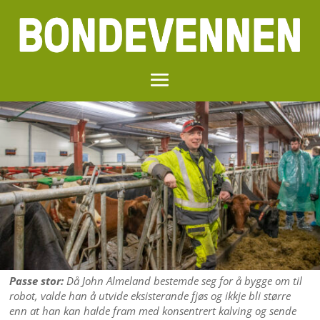
Passe stor:
Då John Almeland bestemde seg for å bygge om til
robot, valde han å utvide eksisterande fjøs og ikkje bli større
enn at han kan halde fram med konsentrert kalving og sende