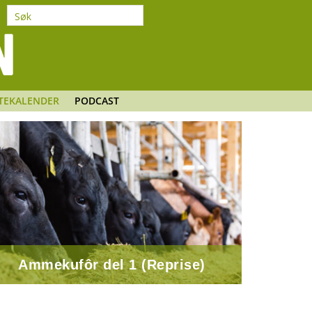
TEKALENDER
PODCAST
En e
Ammekufôr del 1 (Reprise)