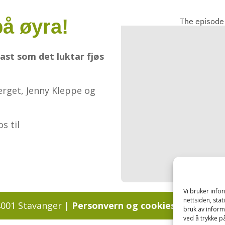
å øyra!
ast som det luktar fjøs
rget, Jenny Kleppe og
s til
Vi bruker inf
nettsiden, sta
4001 Stavanger |
Personvern og cookies regler
bruk av inform
ved å trykke på