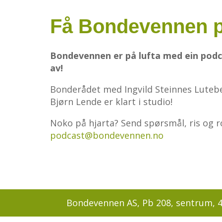
Få Bondevennen p
Bondevennen er på lufta med ein podc
av!
Bonderådet med Ingvild Steinnes Lutebe
Bjørn Lende er klart i studio!
Noko på hjarta? Send spørsmål, ris og ro
podcast@bondevennen.no
Bondevennen AS, Pb 208, sentrum, 