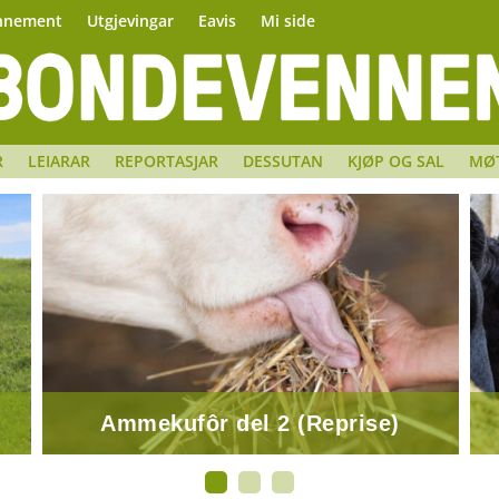
nnement
Utgjevingar
Eavis
Mi side
R
LEIARAR
REPORTASJAR
DESSUTAN
KJØP OG SAL
MØ
Ammekufôr del 2 (Reprise)