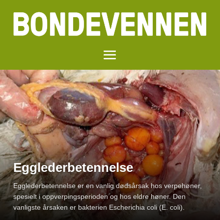
Egglederbetennelse
Egglederbetennelse er en vanlig dødsårsak hos verpehøner,
spesielt i oppverpings­perioden og hos eldre høner. Den
vanligste årsaken er bakterien Escherichia coli (E. coli).