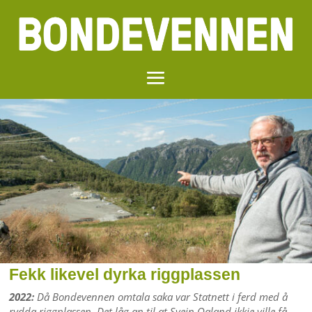
Fekk likevel dyrka riggplassen
2022:
Då Bondevennen omtala saka var Statnett i ferd med å
rydda riggplassen. Det låg an til at Svein Oaland ikkje ville få