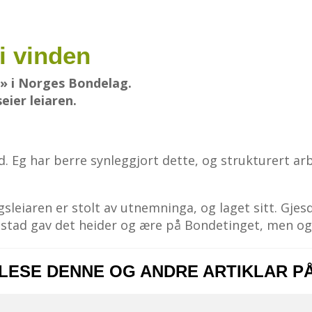
 i vinden
g» i Norges Bondelag.
eier leiaren.
id. Eg har berre synleggjort dette, og strukturert ar
sleiaren er stolt av utnemninga, og laget sitt. Gjes
llestad gav det heider og ære på Bondetinget, men ogs
 LESE DENNE OG ANDRE ARTIKLAR P