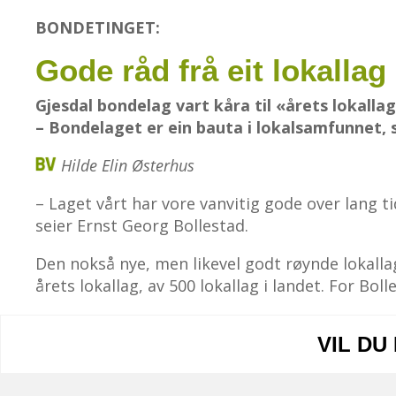
BONDETINGET:
Gode råd frå eit lokallag
Gjesdal bondelag vart kåra til «årets lokalla
– Bondelaget er ein bauta i lokalsamfunnet, s
Hilde Elin Østerhus​
– Laget vårt har vore vanvitig gode over lang t
seier Ernst Georg Bollestad.
Den nokså nye, men likevel godt røynde lokallag
årets lokallag, av 500 lokallag i landet. For Bo
VIL DU