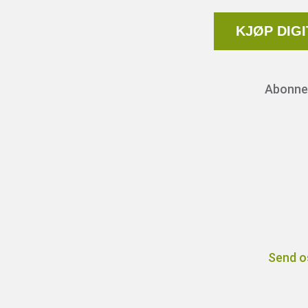
KJØP DIG
Abonnem
Send o