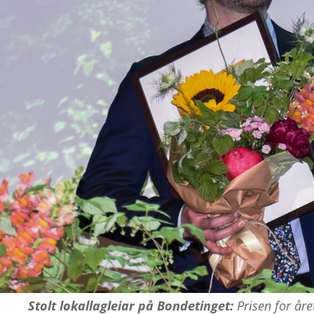
Stolt lokallagleiar på Bondetinget:
Prisen for åre