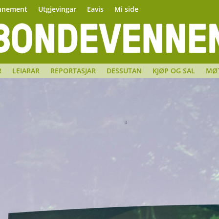
nnement
Utgjevingar
Eavis
Mi side
R
LEIARAR
REPORTASJAR
DESSUTAN
KJØP OG SAL
MØ