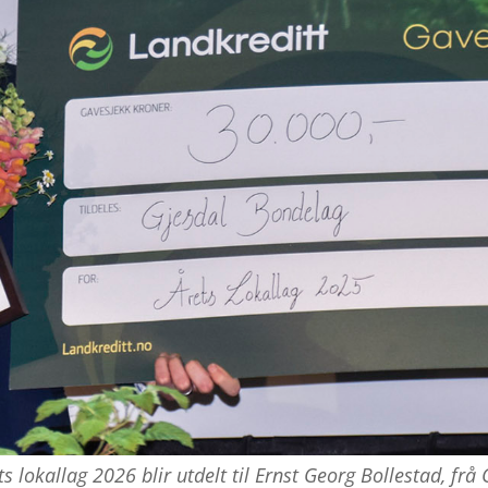
ts lokallag 2026 blir utdelt til Ernst Georg Bollestad, frå