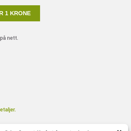
R 1 KRONE
på nett.
taljer.