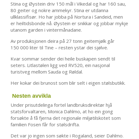
Stina og Øystein driv 150 mål i Vikedal og har 160 sau,
80 geiter og nokre ammekyr. Stina er utdanna
ullklassifisør. Ho har jobba på Nortura i Sandeid, men
er heiltidsbonde nå. Øystein er snikkar og jobbar mykje
utanom garden i vintermånadane.
Av produksjonen deira på 27 tonn geitemjølk går
150 000 liter til Tine – resten ystar dei sjølve.
Kvar sommar sender dei heile buskapen sendt til
seters. Litlastølen ligg ved RV520, ein nasjonal
turistveg mellom Sauda og Røldal.
Her kokar dei brunost som blir selt i eigen stølsbutikk.
Nesten avvikla
Under prisutdelinga fortel landbruksdirektør hjå
statsforvaltaren, Monica Dahlmo, at ho ein gong
forsøkte å få fjerna det regionale miljøtilskotet som
familien Fosen får for stølsdrifta.
Det var jo ingen som søkte i Rogaland, seier Dahlmo.