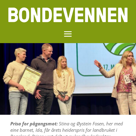
Prisa for pågangsmot:
Stina og Øystein Fosen, her med
eine barnet, Ida, får årets heiderspris for landbruket i