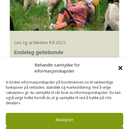
Les og artikkelen frå 2021:
Endeleg geitebonde
Stina Fosen har alltid drøymt om å mjølke geit. No
Behandle samtykke for
kokar ho brunost på eigen støl.
informasjonskapsler
I dag leverer dei 50.000 liter mjølk til Tine i året, og
ystar av 5000-7000 liter på stølen.
Vi bruker informasjonskapsler på bondevennen.no til nødvendige
funksjoner på nettsiden, statistikk og markedsføring. Ved å velge
«aksepter» gir du samtykke til vår bruk av informasjonskapsler. Du kan
Del på Facebook
også velge hvilke formål du vil gi samtykke til ved å trykke på «Vis
detaljer».
Aksepter