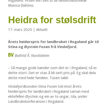
Rogaland. Prisen vart delt ut av landbruksdirektør
Monica Dahlmo.
Heidra for stølsdrift
17. mars 2025
|
Aktuelt
Årets heiderspris for landbruket i Rogaland går til
Stina og Øystein Fosen frå Vindafjord.
Bothild Å. Nordsletten
​– Så mange gode bønder som det er i Rogaland, så er
dette stort. Det er stas å bli sett pris på. Eg skal dela
dette med heile familien. Tusen takk!
Vindafjordbonden Stina Fosen tok imot årets
heiderspris for landbruket i Rogaland saman med
ektefellen Øystein og ein av to ungar, Ida, under
Landbrukskonferansen i Rogaland.