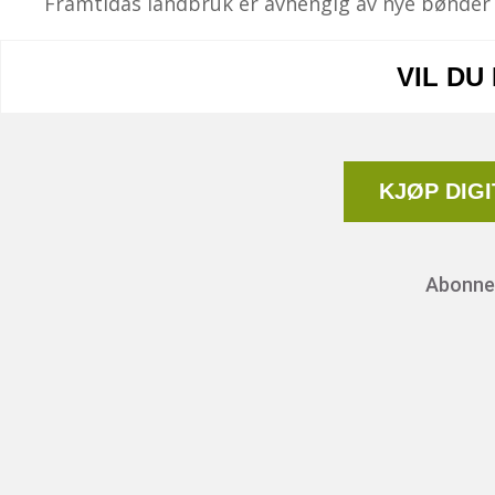
Framtidas landbruk er avhengig av nye bønder 
VIL DU
KJØP DIG
Abonnem