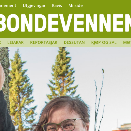
nnement
Utgjevingar
Eavis
Mi side
R
LEIARAR
REPORTASJAR
DESSUTAN
KJØP OG SAL
MØ