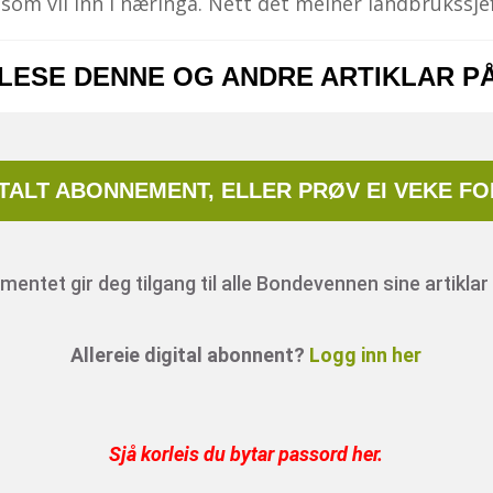
som vil inn i næringa. Nett det meiner landbrukssj
 LESE DENNE OG ANDRE ARTIKLAR P
ITALT ABONNEMENT, ELLER PRØV EI VEKE FO
entet gir deg tilgang til alle Bondevennen sine artiklar 
Allereie digital abonnent?
Logg inn her
Sjå korleis du bytar passord her
.