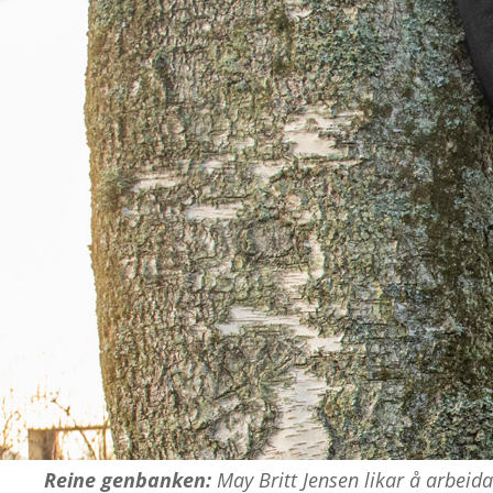
Reine genbanken:
May Britt Jensen likar å arbeid