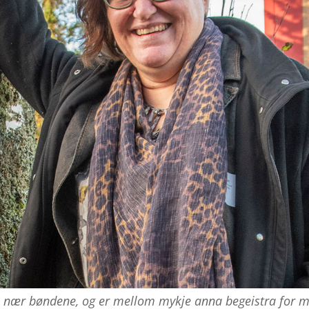
a nær bøndene, og er mellom mykje anna begeistra for ma