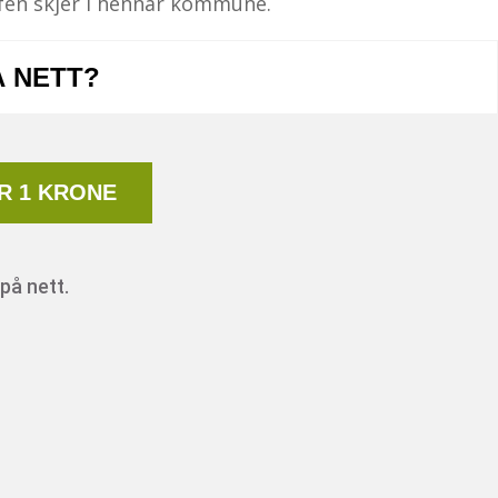
efen skjer i hennar kommune.
Å NETT?
R 1 KRONE
på nett.