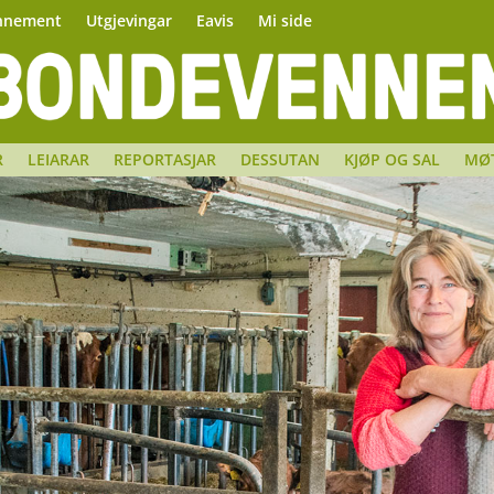
nnement
Utgjevingar
Eavis
Mi side
R
LEIARAR
REPORTASJAR
DESSUTAN
KJØP OG SAL
MØ