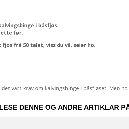
alvingsbinge i båsfjøs.
dette før.
jøs frå 50 talet, viss du vil, seier ho.
det vart krav om kalvingsbinge i båsfjøset. Men ho v
 LESE DENNE OG ANDRE ARTIKLAR P