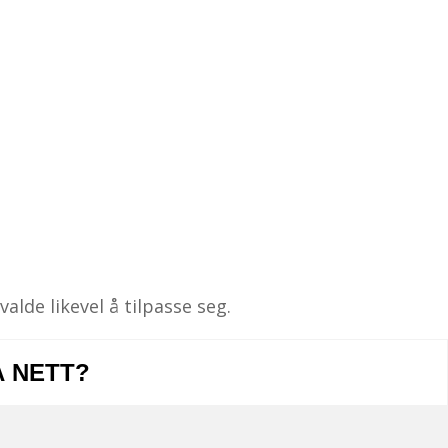
alde likevel å tilpasse seg.
Å NETT?