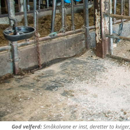
God velferd:
Småkalvane er inst, deretter to kviger,