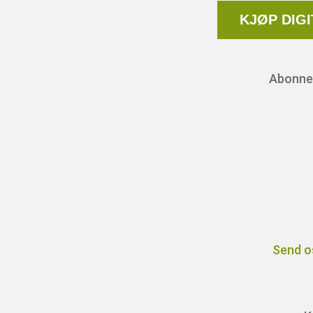
KJØP DIG
Abonnem
Send o