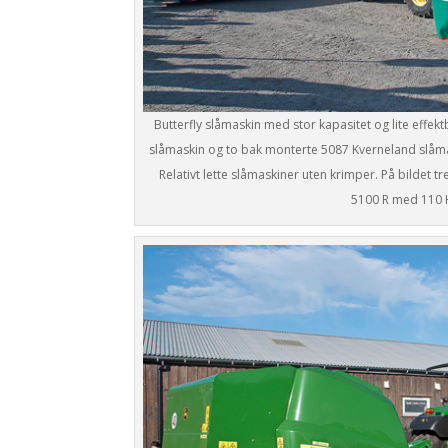
Butterfly slåmaskin med stor kapasitet og lite effe
slåmaskin og to bak monterte 5087 Kverneland slåma
Relativt lette slåmaskiner uten krimper. På bildet 
5100 R med 110 