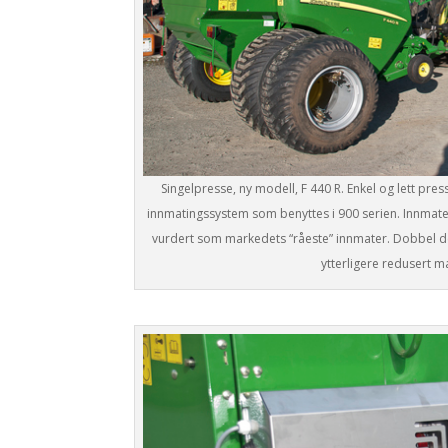
Singelpresse, ny modell, F 440 R. Enkel og lett p
innmatingssystem som benyttes i 900 serien. Innmatere
vurdert som markedets “råeste” innmater. Dobbel de
ytterligere redusert m