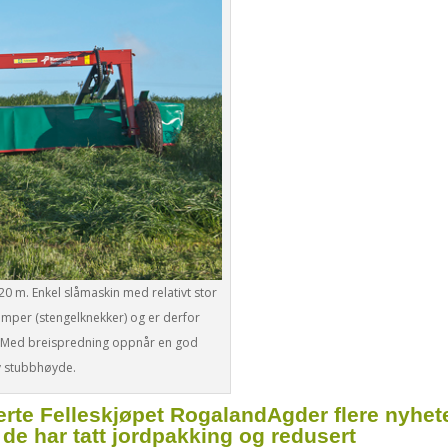
0 m. Enkel slåmaskin med relativt stor
rimper (stengelknekker) og er derfor
. Med breispredning oppnår en god
av stubbhøyde.
rte Felles­kjøpet RogalandAgder flere nyhet
de har tatt jord­pakking og redusert