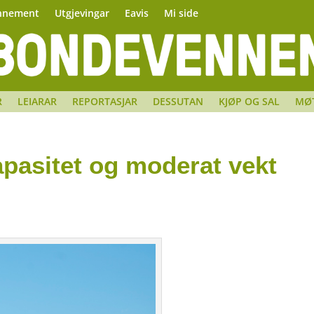
nnement
Utgjevingar
Eavis
Mi side
R
LEIARAR
REPORTASJAR
DESSUTAN
KJØP OG SAL
MØ
pasitet og moderat vekt