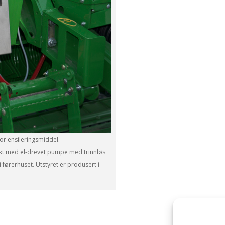
for ensileringsmiddel.
ukt med el-drevet pumpe med trinnløs
i førerhuset. Utstyret er produsert i