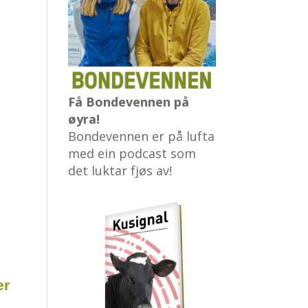
Få Bondevennen på
øyra!
Bondevennen er på lufta
med ein podcast som
det luktar fjøs av!
er