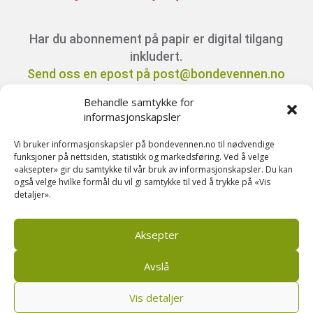
Har du abonnement på papir er digital tilgang
inkludert.
Send oss en epost på post@bondevennen.no
for innloggingsdetaljer.
Behandle samtykke for
informasjonskapsler
Har du spørsmål angående abonnement?
Vi bruker informasjonskapsler på bondevennen.no til nødvendige
Kontakt oss på telefon 51 88 72 61 eller send
funksjoner på nettsiden, statistikk og markedsføring. Ved å velge
«aksepter» gir du samtykke til vår bruk av informasjonskapsler. Du kan
ein e-post til
også velge hvilke formål du vil gi samtykke til ved å trykke på «Vis
post@bondevennen.no.
detaljer».
Aksepter
Avslå
Vis detaljer
Bondevennen AS, Pb 208, sentrum, 4001 Stavanger