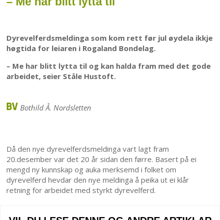
– Me har blitt lytta til
Dyrevelferdsmeldinga som kom rett før jul øydela ikkje
høgtida for leiaren i Rogaland Bondelag.
– Me har blitt lytta til og kan halda fram med det gode
arbeidet, seier Ståle Hustoft.
Bothild Å. Nordsletten
Då den nye dyrevelferdsmeldinga vart lagt fram
20.desember var det 20 år sidan den førre. Basert på ei
mengd ny kunnskap og auka merksemd i folket om
dyrevelferd hevdar den nye meldinga å peika ut ei klår
retning for arbeidet med styrkt dyrevelferd.