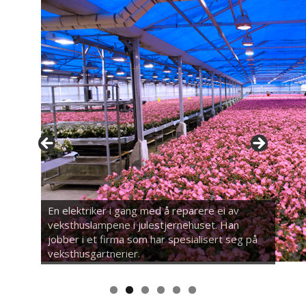
En elektriker i gang med å reparere ei av
veksthuslampene i julestjernehuset. Han
jobber i et firma som har spesialisert seg på
veksthusgartnerier.