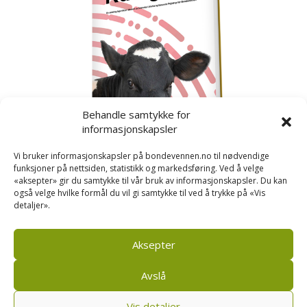
Behandle samtykke for
informasjonskapsler
Vi bruker informasjonskapsler på bondevennen.no til nødvendige
funksjoner på nettsiden, statistikk og markedsføring. Ved å velge
«aksepter» gir du samtykke til vår bruk av informasjonskapsler. Du kan
også velge hvilke formål du vil gi samtykke til ved å trykke på «Vis
detaljer».
Kusignal
Bondevennen har samla den populære serien vår
om kusignal i eit eige hefte.
Aksepter
Avslå
Vis detaljer