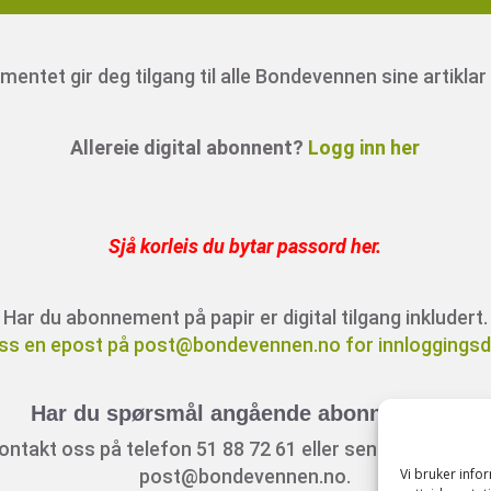
entet gir deg tilgang til alle Bondevennen sine artiklar 
Allereie digital abonnent?
Logg inn her
Sjå korleis du bytar passord her
.
Har du abonnement på papir er digital tilgang inkludert.
ss en epost på post@bondevennen.no for innloggingsde
Har du spørsmål angående abonnement?
ontakt oss på telefon 51 88 72 61 eller send ein e-post t
Vi bruker inf
post@bondevennen.no.