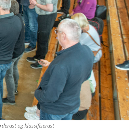
rderast og klassifiserast