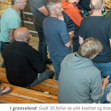
I grenseland:
Godt 30 fellar av ulik kvalitet og klas