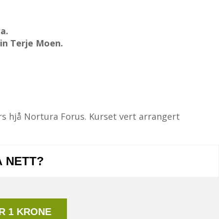
a.
tein Terje Moen.
urs hjå Nortura Forus. Kurset vert arrangert
Å NETT?
R 1 KRONE