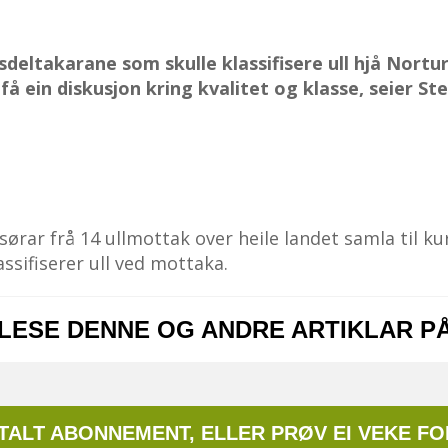
­deltakarane som skulle klassifisere ull hjå Nortur
 få ein dis­kusjon kring kvalitet og klasse, seier S
isørar frå 14 ullmottak over heile landet samla til k
assifiserer ull ved mottaka.
 LESE DENNE OG ANDRE ARTIKLAR P
ITALT ABONNEMENT, ELLER PRØV EI VEKE FO