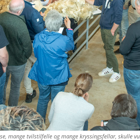
se, mange tvilstilfelle og mange kryssingsfellar, skulle vu