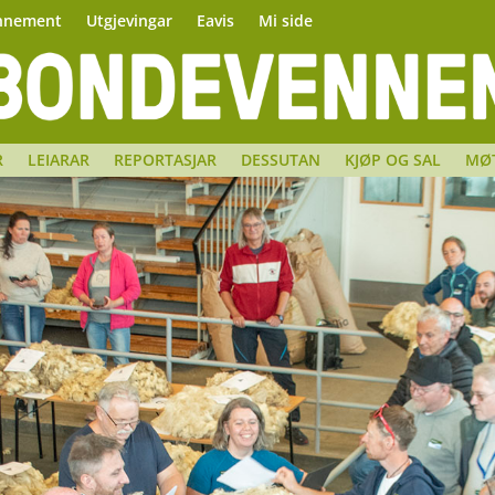
nnement
Utgjevingar
Eavis
Mi side
R
LEIARAR
REPORTASJAR
DESSUTAN
KJØP OG SAL
MØ