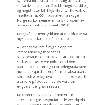
systema for å sikra handheving av lovar og
reglar ikkje fungerer. Det blir hogd for tidleg
og hogstflater blir ikkje tilplanta. Eit konkret
resultat er at CO₂ -opptaket frå skogen i
Norge no kompenserer for 37 prosent av
utsleppa, mot 50 prosent i 2010.
Bergsvåg er overtydd om at det ikkje er så
mykje som skal til for å snu dette:
– Det handlar om å byggja opp att
kompetanse og kapasitet i
skogforvaltninga, slik at vedtatt politikk blir
realitetar. Dette var nøkkelen til den
storstilte skogreisinga i etterkrigstida som
me i dag kapitaliserer på – men altså utan å
sikra tilstrekkeleg nyplanting og skogrøkt til
å ta vare på det som burde vera ein
evigvarande, grøn ressurs.
Rogaland skognæringsforum er ein
interesseorganisasjon for heile verdikjeda i
skogsektoren i Rogaland. Føremålet er å