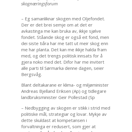
skognæringsforum
– Eg samanliknar skogen med Oljefondet.
Der er det brei semje om at det er
avkastinga me kan bruka av, ikkje sjølve
fondet. Ståande skog er også eit fond, men
dei siste tiåra har me tatt ut meir skog enn
me har planta. Det kan me ikkje halda fram
med, og det trengs politisk innsats for å
gjera noko med det. Difor har me invitert
alle parti til Sørmarka denne dagen, seier
Bergsvåg.
Blant deltakarane er klima- og miljøminister
Andreas Bjelland Eriksen (Ap) og tidlegare
landbruksminister Geir Pollestad (Sp
– Nedbygging av skogen er stikk i strid med
politiske mål, strategiar og lovar. Mykje av
dette skuldast at kompetansen i
forvaltninga er redusert, som gjer at