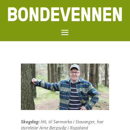
Skogdag:
Hit, til Sørmarka i Stavanger, har
styreleiar Arne Bergsvåg i Rogaland