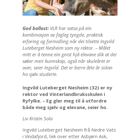
God ballast:
VLR har satsa på ein
kombinasjon av fagleg tyngde, praktisk
erfaring og formidling når dei tilsette Ingvild
Luteberget Nesheim som ny rektor. – Målet
mitt er å tenne ein gnist hjå elevane slik at dei
søker meir kunnskap, også når skuleåret er
over, seier Ingvild. Det er berre åtte år sidan
ho sjølv studerte.
Ingvild Luteberget Nesheim (32) er ny
rektor ved Vinterlandbruksskulen i
Ryfylke. – Eg gler meg til å utfordre
både meg sjølv og elevane, seier ho.
Liv Kristin Sola
Ingvild Luteberget Nesheim frå Nedre Vats
i Vindafjord, tek over etter Asbjørn Ask,