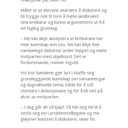
Målet er at elevane skal lære å diskutere og
bli trygge nok til tore å møte landbruket
sine kritikarar og kunne argumentere ut frå
eit fagleg grunnlag.
– Me kan ikkje akseptera at kritikarane har
meir kunnskap enn oss. Me kan ikkje feie
vanskelege debattar under teppet og møte
motparten med skjellsord. Det er
fordummande, meiner Ingvild.
Ho trur bøndene gjer lurt i skaffe seg
grunnleggjande kunnskap om samanhengar
og dagsaktuelle tema, både for å stå
sterkare i diskusjonane og for å bli tatt på
alvor av motparten.
– I dag går alt så kjapt. Få tek seg tid til å
sette seg inn i problemstillingane og me
gløymer kunsten å diskutere, seier ho.