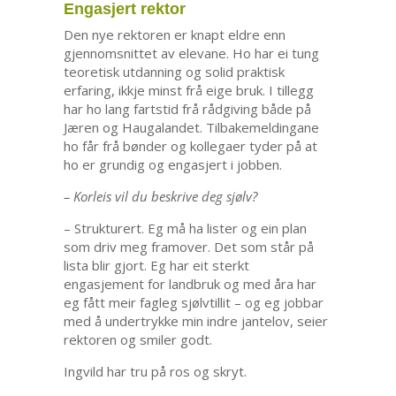
Engasjert rektor
Den nye rektoren er knapt eldre enn
gjennomsnittet av elevane. Ho har ei tung
teoretisk utdanning og solid praktisk
erfaring, ikkje minst frå eige bruk. I tillegg
har ho lang fartstid frå rådgiving både på
Jæren og Haugalandet. Tilbakemeldingane
ho får frå bønder og kollegaer tyder på at
ho er grundig og engasjert i jobben.
– Korleis vil du beskrive deg sjølv?
– Strukturert. Eg må ha lister og ein plan
som driv meg framover. Det som står på
lista blir gjort. Eg har eit sterkt
engasjement for landbruk og med åra har
eg fått meir fagleg sjølvtillit – og eg jobbar
med å undertrykke min indre jantelov, seier
rektoren og smiler godt.
Ingvild har tru på ros og skryt.