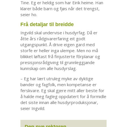
Tine. Eg er heldig som har Eirik heime. Han
klarer både barn og fjøs når det trengst,
seier ho.
Frå detaljar til breidde
Ingvild skal undervise i husdyrfag. Då er
åtte års rådgivarerfaring eit godt
utgangspunkt. Å drive eigen gard med
storfe er heller inga ulempe. Men no må
blikket løftast frå finjusterte fôrplanar og
presisjonsrådgiving til grunnleggjande
kunnskap om alle husdyrslag.
– Eg har lært utruleg myke av dyktige
bønder og fagfolk, men kompetanse er
ferskvare. Eg skal gjere mitt aller beste for
å halde meg fagleg oppdatert for å formidle
det siste innan alle husdyrproduksjonar,
seier Ingvild.
Den nye rektoren