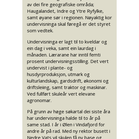
av dei fire geografiske områda;
Haugalandet, Indre og Ytre Ryfylke,
samt øyane sør i regionen. Nøyaktig kor
undervisninga skal føregå er det styret
som vedtek.
Undervisninga er lagt til to kveldar og
ein dag i veka, samt ein laurdag i
månaden. Lærarane har inntil femti
prosent undervisningsstilling. Det vert
undervist i plante- og
husdyrproduksjon, utmark og
kulturlandskap, gardsdrift, økonomi og
driftsleiing, samt traktor og maskinar.
Ved fullført skuleår vert elevane
agronomar.
På grunn av høge søkartal dei siste åra
har undervisninga halde til to år på
same stad. I år i Ølen i Vindafjord for
andre år på rad. Med ny rektor busett i
Nedre Vats vil skulen få ny base og