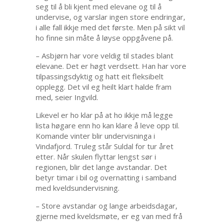
seg til å bli kjent med elevane og til å
undervise, og varslar ingen store endringar,
i alle fall ikkje med det første. Men på sikt vil
ho finne sin måte å løyse oppgåvene på.
– Asbjørn har vore veldig til stades blant
elevane. Det er høgt verdsett. Han har vore
tilpassingsdyktig og hatt eit fleksibelt
opplegg. Det vil eg heilt klart halde fram
med, seier Ingvild.
Likevel er ho klar på at ho ikkje må legge
lista høgare enn ho kan klare å leve opp til.
Komande vinter blir undervisninga i
Vindafjord. Truleg står Suldal for tur året
etter. Når skulen flyttar lengst sør i
regionen, blir det lange avstandar. Det
betyr timar i bil og overnatting i samband
med kveldsundervisning.
– Store avstandar og lange arbeidsdagar,
gjerne med kveldsmøte, er eg van med frå