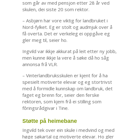
som går av med pensjon etter 28 år ved
skulen, dei siste 20 som rektor.
– Asbjørn har vore viktig for landbruket i
Nord-fylket. Eg er stolt og audmjuk over å
få overta. Det er verkeleg ei oppgåve eg
gler meg til, seier ho.
Ingvild var ikkje akkurat på leit etter ny jobb,
men kunne ikkje la vere å søke då ho såg
annonsa frå VLR.
– Vinterlandbruksskulen er kjent for å ha
spesielt motiverte elevar og eg stortrivst
med å formidle kunnskap om landbruk, det
faget eg brenn for, seier den ferske
rektoren, som kjem frå ei stilling som
fôringsrådgivar i Tine.
Støtte på heimebane
Ingvild tek over ein skule i medvind og med
høge søkartal og motiverte elevar. Ho gler