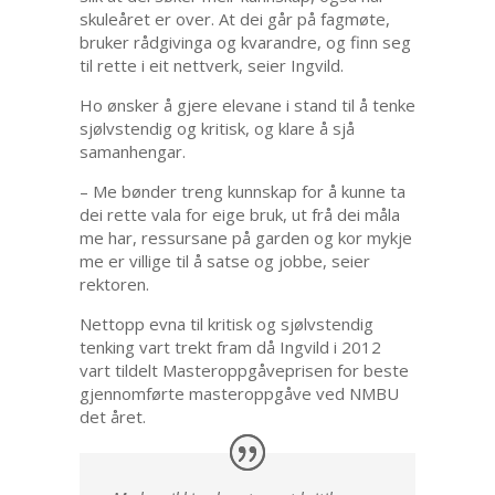
skuleåret er over. At dei går på fagmøte,
bruker rådgivinga og kvarandre, og finn seg
til rette i eit nettverk, seier Ingvild.
Ho ønsker å gjere elevane i stand til å tenke
sjølvstendig og kritisk, og klare å sjå
samanhengar.
– Me bønder treng kunnskap for å kunne ta
dei rette vala for eige bruk, ut frå dei måla
me har, ressursane på garden og kor mykje
me er villige til å satse og jobbe, seier
rektoren.
Nettopp evna til kritisk og sjølvstendig
tenking vart trekt fram då Ingvild i 2012
vart tildelt Masteroppgåveprisen for beste
gjennomførte masteroppgåve ved NMBU
det året.