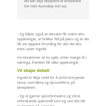
Me kan ikkje akseptera at kritikarane
har meir kunnskap enn oss.
– Eg håper også at elevane får nokre aha-
opplevingar, at brikker fell på plass og at dei
får ein djupare forståing for det dei driv
med, seier Ingvild.
Ho innrømmer at ho sjølv, etter mange år i
næringa, framleis får slike opplevingar.
Vil skape debatt
Ingvild er ikkje redd for å sette krevjande
tema, som klima og dyrevelferd, på
timeplanen.
– Eg vil gjerne spissformulere og stil le
utfordrande spørsmål som eg veit det blir
reaksjonar på, seier ho.