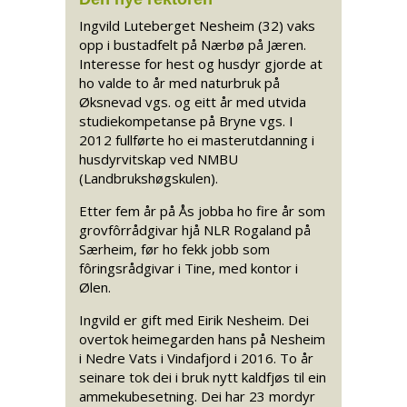
Ingvild Luteberget Nesheim (32) vaks
opp i bustadfelt på Nærbø på Jæren.
Interesse for hest og husdyr gjorde at
ho valde to år med naturbruk på
Øksnevad vgs. og eitt år med utvida
studiekompetanse på Bryne vgs. I
2012 fullførte ho ei masterutdanning i
husdyrvitskap ved NMBU
(Landbrukshøgskulen).
Etter fem år på Ås jobba ho fire år som
grovfôrrådgivar hjå NLR Rogaland på
Særheim, før ho fekk jobb som
fôringsrådgivar i Tine, med kontor i
Ølen.
Ingvild er gift med Eirik Nesheim. Dei
overtok heimegarden hans på Nesheim
i Nedre Vats i Vindafjord i 2016. To år
seinare tok dei i bruk nytt kaldfjøs til ein
ammekubesetning. Dei har 23 mordyr