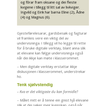
og fôrar fram oksane og dei fleste
kvigene i tillegg til litt sal av livkviger.
Ingvild og Eirik har barna Eline (2), Ådne
(4) og Magnus (6).
Gjesteførelesarar, gardsbesøk og fagturar
vil framleis vere ein viktig del av
undervisninga. I tillegg vil ho legge til rette
for å bruke digitale verktøy, blant anna slik
at elevane kan følgje undervisninga også
når dei ikkje kan møte i klasserommet.
– Men digitale verktøy erstattar ikkje
diskusjonen i klasserommet, understrekar
ho.
Tenk sjølvstendig
– Kva er det viktigaste du kan formidle?
– Målet mitt er å tenne ein gnist hjå elevane
slik at dei søker meir kunnskap, også når