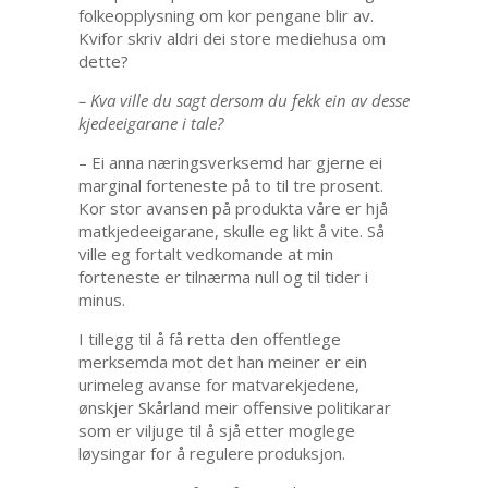
folkeopplysning om kor pengane blir av.
Kvifor skriv aldri dei store mediehusa om
dette?
– Kva ville du sagt dersom du fekk ein av desse
kjedeeigarane i tale?
– Ei anna næringsverksemd har gjerne ei
marginal forteneste på to til tre prosent.
Kor stor avansen på produkta våre er hjå
matkjedeeigarane, skulle eg likt å vite. Så
ville eg fortalt vedkomande at min
forteneste er tilnærma null og til tider i
minus.
I tillegg til å få retta den offentlege
merksemda mot det han meiner er ein
urimeleg avanse for matvarekjedene,
ønskjer Skårland meir offensive politikarar
som er viljuge til å sjå etter moglege
løysingar for å regulere produksjon.