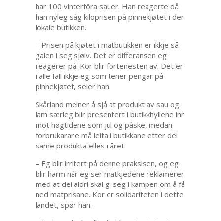
har 100 vinterfôra sauer. Han reagerte då
han nyleg såg kiloprisen på pinnekjøtet i den
lokale butikken.
– Prisen på kjøtet i matbutikken er ikkje så
galen i seg sjølv. Det er differansen eg
reagerer på. Kor blir fortenesten av. Det er
i alle fall ikkje eg som tener pengar på
pinnekjøtet, seier han.
Skårland meiner å sjå at produkt av sau og
lam særleg blir presentert i butikkhyllene inn
mot høgtidene som jul og påske, medan
forbrukarane må leita i butikkane etter dei
same produkta elles i året.
– Eg blir irritert på denne praksisen, og eg
blir harm når eg ser matkjedene reklamerer
med at dei aldri skal gi seg i kampen om å få
ned matprisane. Kor er solidariteten i dette
landet, spør han.