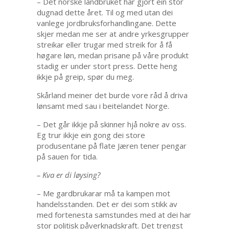
– Det norske landbruket har gjort ein stor
dugnad dette året. Til og med utan dei
vanlege jordbruksforhandlingane. Dette
skjer medan me ser at andre yrkesgrupper
streikar eller trugar med streik for å få
høgare løn, medan prisane på våre produkt
stadig er under stort press. Dette heng
ikkje på greip, spør du meg.
Skårland meiner det burde vore råd å driva
lønsamt med sau i beitelandet Norge.
– Det går ikkje på skinner hjå nokre av oss.
Eg trur ikkje ein gong dei store
produsentane på flate Jæren tener pengar
på sauen for tida.
– Kva er di løysing?
– Me gardbrukarar må ta kampen mot
handelsstanden. Det er dei som stikk av
med fortenesta samstundes med at dei har
stor politisk påverknadskraft. Det trengst