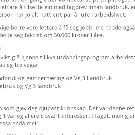
 lettare å tilsette ein med fagbrev innan landbruk, 
son har jo alt hatt eitt par år ute i arbeidslivet.
ikkje berre vore lettare å få seg jobb, me hadde ogs
 dette seg faktisk om 30.000 kroner i året.
m
t viktig å kjenne til kva utdanningsprogram arbeids
kleg tre vegar:
ndbruk og gartnernæring og Vg 3 Landbruk
gbruk og Vg 3 landbruk
n som gjev deg djupast kunnskap. Det var denne ret
 1 var eg allereie svært interessert i faget, men gj
essa endå meir.