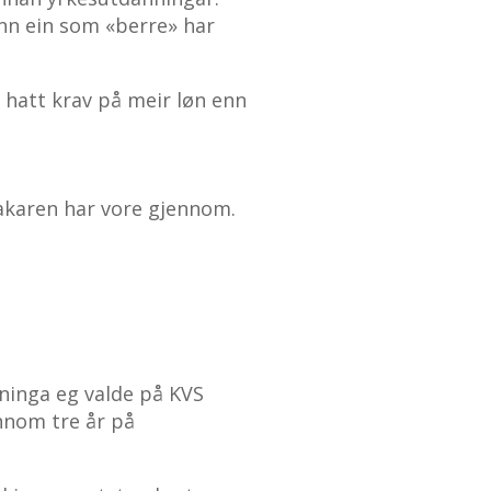
enn ein som «berre» har
å hatt krav på meir løn enn
takaren har vore gjennom.
ninga eg valde på KVS
ennom tre år på