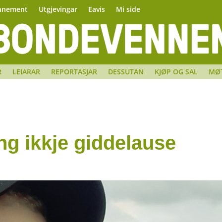
nnement
Utgjevingar
Eavis
Mi side
R
LEIARAR
REPORTASJAR
DESSUTAN
KJØP OG SAL
MØ
ng ikkje giddelause