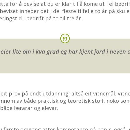
ta for å bevise at du er klar til å kome ut i ei bedr
beviset inneber det i dei fleste tilfelle to år på sk
ringstid i bedrift på to til tre år.
r lite om i kva grad eg har kjent jord i neven og
it prov på endt utdanning, altså eit vitnemål. Vitn
om av både praktisk og teoretisk stoff, noko som o
 både lærarar og elevar.
r i første omgang etter kompetanse på papir, også 