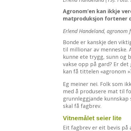
Agronom’en kan ikkje ver
matproduksjon fortener d
Erlend Handeland, agronom f
Bonde er kanskje den vikti
til millionar av menneske. 
kunne ete trygg, sunn og be
vakse opp på gard? Er det 
kan få tittelen «agronom »
Eg meiner nei. Folk som ikk
med å produsere mat til f
grunnleggjande kunnskap st
skal få fagbrev.
Vitnemålet seier lite
Eit fagbrev er eit bevis på