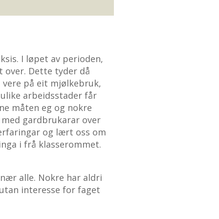
sis. I løpet av perioden,
 over. Dette tyder då
s vere på eit mjølkebruk,
ulike arbeidsstader får
nne måten eg og nokre
a med gardbrukarar over
 erfaringar og lært oss om
inga i frå klasserommet.
ær alle. Nokre har aldri
 utan interesse for faget