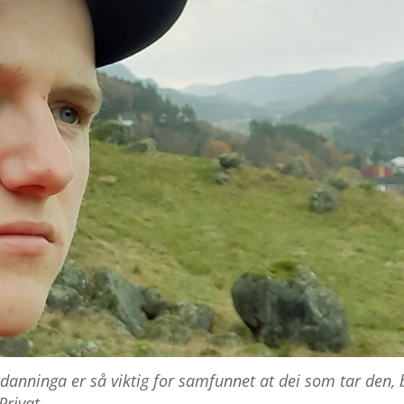
nninga er så viktig for samfunnet at dei som tar den, 
Privat