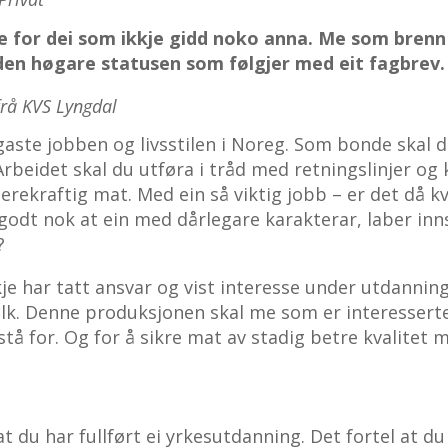
e for dei som ikkje gidd noko anna. Me som brenn
en høgare statusen som følgjer med eit fagbrev.
rå KVS Lyngdal
gaste jobben og livsstilen i Noreg. Som bonde skal 
Arbeidet skal du utføra i tråd med retningslinjer og
rekraftig mat. Med ein så viktig jobb – er det då kv
godt nok at ein med dårlegare karakterar, laber inns
?
je har tatt ansvar og vist interesse under utdanning
olk. Denne produksjonen skal me som er interessert
å for. Og for å sikre mat av stadig betre kvalitet
 at du har fullført ei yrkesutdanning. Det fortel at d