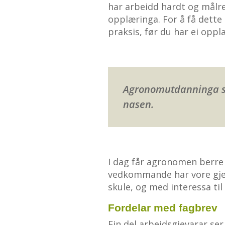
har arbeidd hardt og målret
opplæringa. For å få dette 
praksis, før du har ei opplæ
Agronomutdanninga seie
nasen.
I dag får agronomen berre e
vedkommande har vore gjenn
skule, og med interessa til
Fordelar med fagbrev
Ein del arbeidsgjevarar se