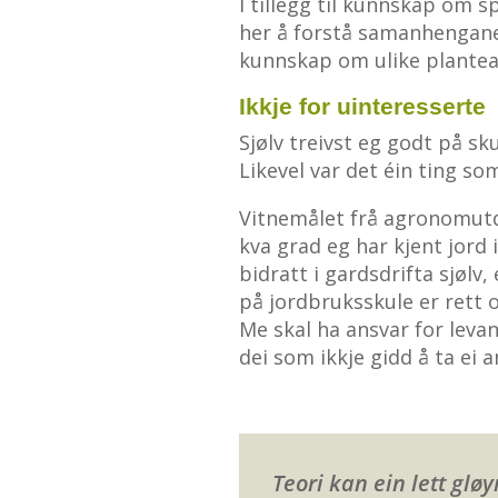
I tillegg til kunnskap om s
her å forstå samanhengane 
kunnskap om ulike plantear
Ikkje for uinteresserte
Sjølv treivst eg godt på sk
Likevel var det éin ting so
Vitnemålet frå agronomutda
kva grad eg har kjent jord i
bidratt i gardsdrifta sjølv,
på jordbruksskule er rett o
Me skal ha ansvar for leva
dei som ikkje gidd å ta ei 
Teori kan ein lett glø