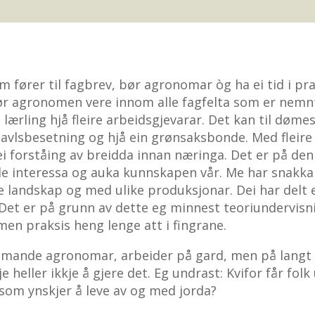
fører til fagbrev, bør agronomar òg ha ei tid i prak
ør agronomen vere innom alle fagfelta som er nemnt
 lærling hjå fleire arbeidsgjevarar. Det kan til døme
 avlsbesetning og hjå ein grønsaksbonde. Med fleire 
forståing av breidda innan næringa. Det er på de
e interessa og auka kunnskapen vår. Me har snakk
ike landskap og med ulike produksjonar. Dei har delt
. Det er på grunn av dette eg minnest teoriundervisn
men praksis heng lenge att i fingrane.
mande agronomar, arbeider på gard, men på langt n
e heller ikkje å gjere det. Eg undrast: Kvifor får folk
 som ynskjer å leve av og med jorda?