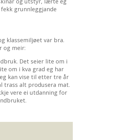
kinar og utstyr, lærte eg
g fekk grunnleggjande
og klassemiljøet var bra.
r og meir:
bruk. Det seier lite om i
lite om i kva grad eg har
eg kan vise til etter tre år
al trass alt produsera mat.
kje vere ei utdanning for
andbruket.