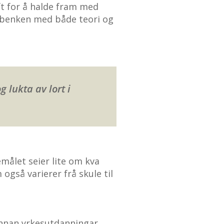
ift for å halde fram med
ulebenken med både teori og
 lukta av lort i
emålet seier lite om kva
gså varierer frå skule til
innan yrkesutdanningar.