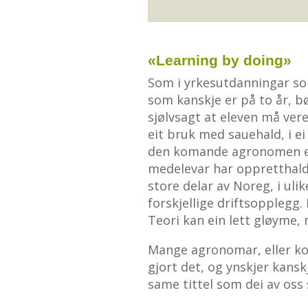
«Learning by doing»
Som i yrkesutdanningar som 
som kanskje er på to år, b
sjølvsagt at eleven må vere
eit bruk med sauehald, i ei
den komande agronomen ei 
medelevar har oppretthald
store delar av Noreg, i ul
forskjellige driftsopplegg
Teori kan ein lett gløyme, 
Mange agronomar, eller ko
gjort det, og ynskjer kanskj
same tittel som dei av oss