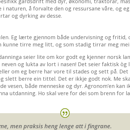
pesifikk gardsdrift med dyr, økonomi, traktorar, mas
i naturen, å forvalte den og ressursane våre, og e
tar og dyrking av desse.
ulen. Eg lærte gjennom både undervisning og fritid, 
m kunne tirre meg litt, og som stadig tirrar meg mei
nninga seier lite om kor godt eg kjenner norsk land
 neven og lukta av lort i nasen! Det seier faktisk òg 
 eller om eg berre har vore til stades og sett på. Det 
g slett berre ein tittel. Det er ikkje godt nok. Me sk
nde vesen, både menneske og dyr. Agronom’en kan ik
anna utdanning. Ho skal vere for dei som brenn for l
yme, men praksis heng lenge att i fingrane.