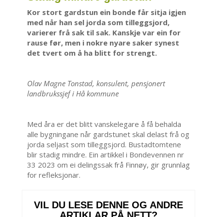
Kor stort gardstun ein bonde får sitja igjen
med når han sel jorda som tilleggsjord,
varierer frå sak til sak. Kanskje var ein for
rause før, men i nokre nyare saker synest
det tvert om å ha blitt for strengt.
Olav Magne Tonstad, konsulent, pensjonert
landbrukssjef i Hå kommune
Med åra er det blitt vanskelegare å få behalda
alle bygningane når gardstunet skal delast frå og
jorda seljast som tilleggsjord. Bustadtomtene
blir stadig mindre. Ein artikkel i Bondevennen nr
33 2023 om ei delingssak frå Finnøy, gir grunnlag
for refleksjonar.
VIL DU LESE DENNE OG ANDRE
ARTIKLAR PÅ NETT?