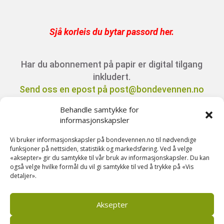
Sjå korleis du bytar passord her
.
Har du abonnement på papir er digital tilgang
inkludert.
Send oss en epost på post@bondevennen.no
for innloggingsdetaljer.
Behandle samtykke for
informasjonskapsler
Har du spørsmål angående abonnement?
Vi bruker informasjonskapsler på bondevennen.no til nødvendige
Kontakt oss på telefon 51 88 72 61 eller send
funksjoner på nettsiden, statistikk og markedsføring. Ved å velge
«aksepter» gir du samtykke til vår bruk av informasjonskapsler. Du kan
ein e-post til
også velge hvilke formål du vil gi samtykke til ved å trykke på «Vis
post@bondevennen.no.
detaljer».
Aksepter