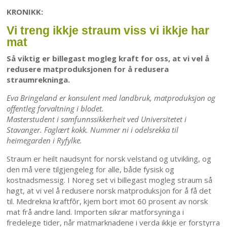
KRONIKK:
Vi treng ikkje straum viss vi ikkje har
mat
Så viktig er billegast mogleg kraft for oss, at vi vel å
redusere matproduksjonen for å redusera
straumrekninga.
Eva Bringeland er konsulent med landbruk, matproduksjon og
offentleg forvaltning i blodet.
Masterstudent i samfunnssikkerheit ved Universitetet i
Stavanger. Faglært kokk. Nummer ni i odelsrekka til
heimegarden i Ryfylke.
Straum er heilt naudsynt for norsk velstand og utvikling, og
den må vere tilgjengeleg for alle, både fysisk og
kostnadsmessig. I Noreg set vi billegast mogleg straum så
høgt, at vi vel å redusere norsk matproduksjon for å få det
til. Medrekna kraftfôr, kjem bort imot 60 prosent av norsk
mat frå andre land. Importen sikrar matforsyninga i
fredelege tider, når matmarknadene i verda ikkje er forstyrra