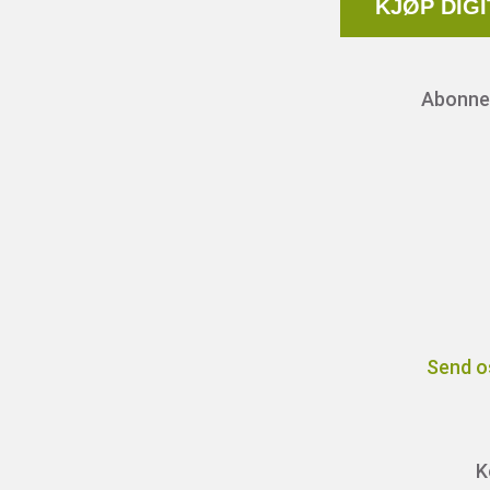
KJØP DIG
Abonnem
Send o
K