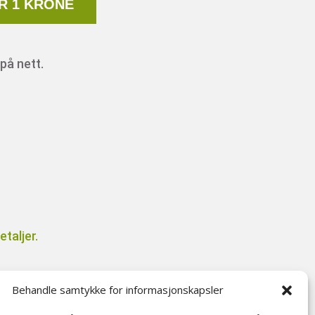
R 1 KRONE
på nett.
taljer.
Behandle samtykke for informasjonskapsler
il