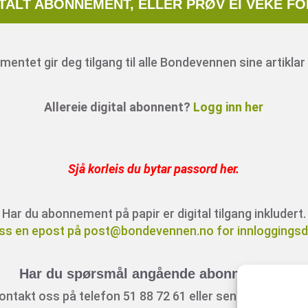
ITALT ABONNEMENT, ELLER PRØV EI VEKE FO
entet gir deg tilgang til alle Bondevennen sine artiklar 
Allereie digital abonnent?
Logg inn her
Sjå korleis du bytar passord her
.
Har du abonnement på papir er digital tilgang inkludert.
ss en epost på post@bondevennen.no for innloggingsde
Har du spørsmål angående abonnement?
ontakt oss på telefon 51 88 72 61 eller send ein e-post t