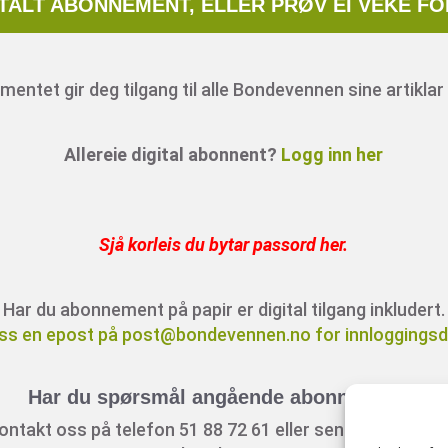
ITALT ABONNEMENT, ELLER PRØV EI VEKE FO
entet gir deg tilgang til alle Bondevennen sine artiklar 
Allereie digital abonnent?
Logg inn her
Sjå korleis du bytar passord her
.
Har du abonnement på papir er digital tilgang inkludert.
ss en epost på post@bondevennen.no for innloggingsde
Har du spørsmål angående abonnement?
ontakt oss på telefon 51 88 72 61 eller send ein e-post t