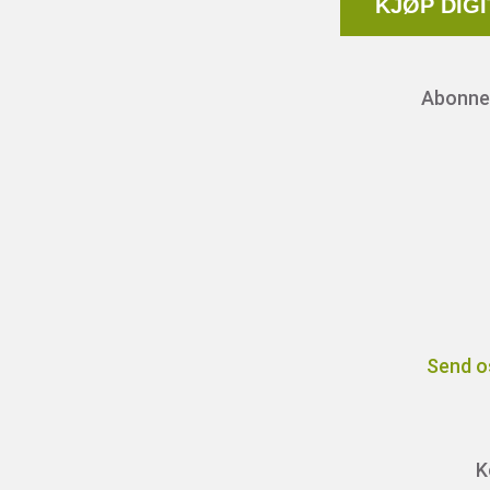
KJØP DIG
Abonnem
Send o
K