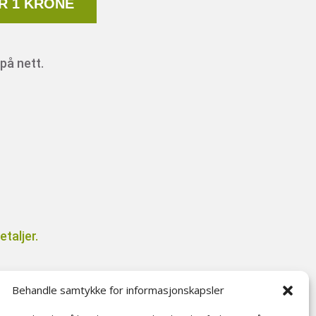
R 1 KRONE
på nett.
taljer.
Behandle samtykke for informasjonskapsler
il