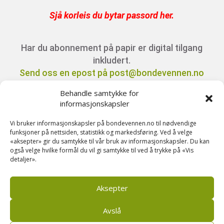
Sjå korleis du bytar passord her
.
Har du abonnement på papir er digital tilgang
inkludert.
Send oss en epost på post@bondevennen.no
for innloggingsdetaljer.
Behandle samtykke for
informasjonskapsler
Har du spørsmål angående abonnement?
Vi bruker informasjonskapsler på bondevennen.no til nødvendige
Kontakt oss på telefon 51 88 72 61 eller send
funksjoner på nettsiden, statistikk og markedsføring. Ved å velge
«aksepter» gir du samtykke til vår bruk av informasjonskapsler. Du kan
ein e-post til
også velge hvilke formål du vil gi samtykke til ved å trykke på «Vis
post@bondevennen.no.
detaljer».
Aksepter
Avslå