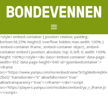
<style>.embed-container { position: relative; padding-
bottom:56.25%; height:0; overflow: hidden; max-width: 100%; }
.embed-container iframe, .embed-container object, .embed-
container embed { position: absolute; top: 0; left: 0; width: 100%;
height: 100%;}</style><div class='embed-container' data-page-
width='452' data-page-height='640' id='ypembedcontainer' >
<iframe
src="https://www.yumpu.com/no/embed/view/5rDgMeBx4qWA
ZboG" frameborder="0" allowfullscreen="true"
allowtransparency="true"></iframe></div><script
src='https://players.yumpu.com/modules/embed/yp_r_iframe.js'
></script>