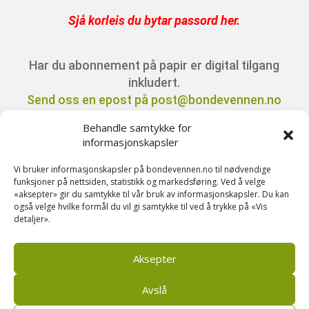
Sjå korleis du bytar passord her
.
Har du abonnement på papir er digital tilgang
inkludert.
Send oss en epost på post@bondevennen.no
for innloggingsdetaljer.
Behandle samtykke for
informasjonskapsler
Har du spørsmål angående abonnement?
Vi bruker informasjonskapsler på bondevennen.no til nødvendige
Kontakt oss på telefon 51 88 72 61 eller send
funksjoner på nettsiden, statistikk og markedsføring. Ved å velge
«aksepter» gir du samtykke til vår bruk av informasjonskapsler. Du kan
ein e-post til
også velge hvilke formål du vil gi samtykke til ved å trykke på «Vis
post@bondevennen.no.
detaljer».
Aksepter
Avslå