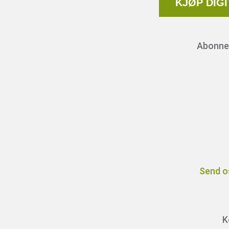
KJØP DIG
Abonnem
Send o
K