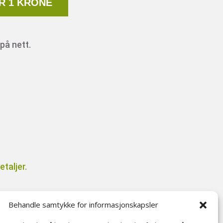
R 1 KRONE
på nett.
taljer.
Behandle samtykke for informasjonskapsler
il