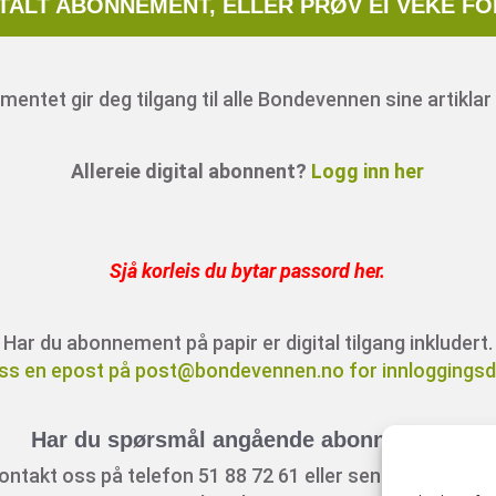
ITALT ABONNEMENT, ELLER PRØV EI VEKE FO
entet gir deg tilgang til alle Bondevennen sine artiklar 
Allereie digital abonnent?
Logg inn her
Sjå korleis du bytar passord her
.
Har du abonnement på papir er digital tilgang inkludert.
ss en epost på post@bondevennen.no for innloggingsde
Har du spørsmål angående abonnement?
ontakt oss på telefon 51 88 72 61 eller send ein e-post t