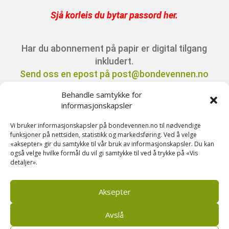
Sjå korleis du bytar passord her
.
Har du abonnement på papir er digital tilgang
inkludert.
Send oss en epost på post@bondevennen.no
for innloggingsdetaljer.
Behandle samtykke for
informasjonskapsler
Har du spørsmål angående abonnement?
Vi bruker informasjonskapsler på bondevennen.no til nødvendige
Kontakt oss på telefon 51 88 72 61 eller send
funksjoner på nettsiden, statistikk og markedsføring. Ved å velge
«aksepter» gir du samtykke til vår bruk av informasjonskapsler. Du kan
ein e-post til
også velge hvilke formål du vil gi samtykke til ved å trykke på «Vis
post@bondevennen.no.
detaljer».
Aksepter
Avslå