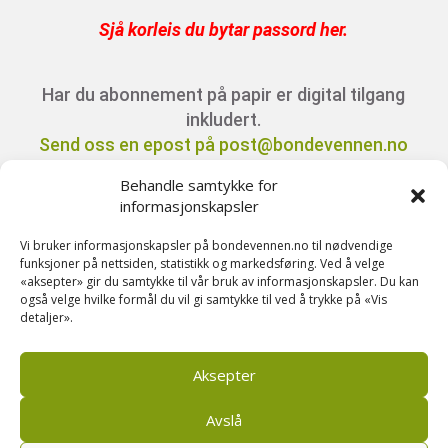
Sjå korleis du bytar passord her
.
Har du abonnement på papir er digital tilgang
inkludert.
Send oss en epost på post@bondevennen.no
for innloggingsdetaljer.
Behandle samtykke for
informasjonskapsler
Har du spørsmål angående abonnement?
Vi bruker informasjonskapsler på bondevennen.no til nødvendige
Kontakt oss på telefon 51 88 72 61 eller send
funksjoner på nettsiden, statistikk og markedsføring. Ved å velge
«aksepter» gir du samtykke til vår bruk av informasjonskapsler. Du kan
ein e-post til
også velge hvilke formål du vil gi samtykke til ved å trykke på «Vis
post@bondevennen.no.
detaljer».
Aksepter
Avslå