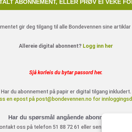
ITALT ABONNEMENT, ELLER PRØV EI VEKE FO
entet gir deg tilgang til alle Bondevennen sine artiklar 
Allereie digital abonnent?
Logg inn her
Sjå korleis du bytar passord her
.
Har du abonnement på papir er digital tilgang inkludert.
ss en epost på post@bondevennen.no for innloggingsde
Har du spørsmål angående abonnement?
ontakt oss på telefon 51 88 72 61 eller send ein e-post t