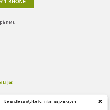
R 1 KRONE
på nett.
taljer.
Behandle samtykke for informasjonskapsler
il