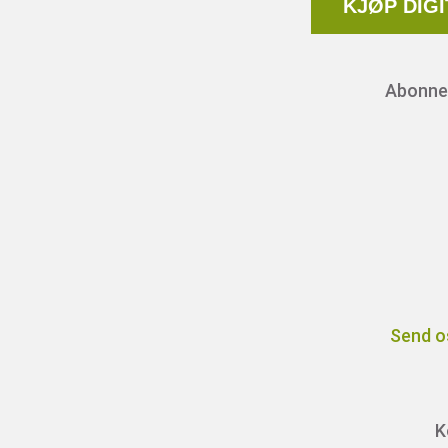
KJØP DIG
Abonnem
Send o
K