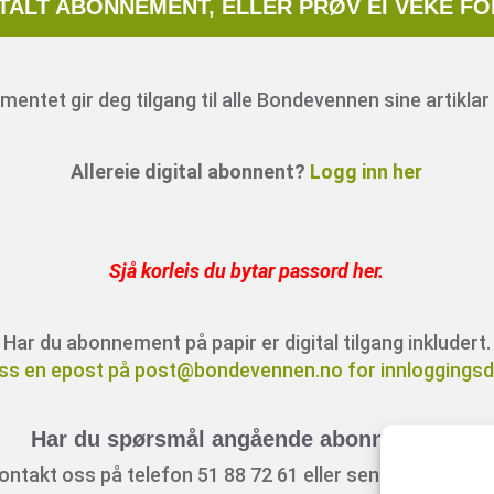
ITALT ABONNEMENT, ELLER PRØV EI VEKE FO
entet gir deg tilgang til alle Bondevennen sine artiklar 
Allereie digital abonnent?
Logg inn her
Sjå korleis du bytar passord her
.
Har du abonnement på papir er digital tilgang inkludert.
ss en epost på post@bondevennen.no for innloggingsde
Har du spørsmål angående abonnement?
ontakt oss på telefon 51 88 72 61 eller send ein e-post t