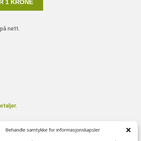
R 1 KRONE
på nett.
taljer.
Behandle samtykke for informasjonskapsler
il