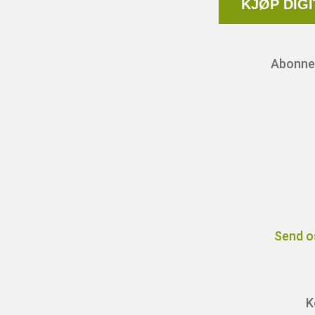
KJØP DIG
Abonnem
Send o
K