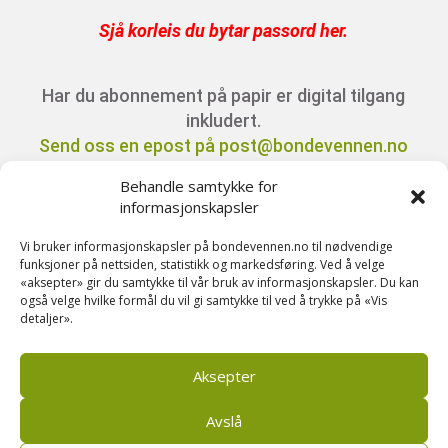
Sjå korleis du bytar passord her
.
Har du abonnement på papir er digital tilgang
inkludert.
Send oss en epost på post@bondevennen.no
for innloggingsdetaljer.
Behandle samtykke for
informasjonskapsler
Har du spørsmål angående abonnement?
Vi bruker informasjonskapsler på bondevennen.no til nødvendige
Kontakt oss på telefon 51 88 72 61 eller send
funksjoner på nettsiden, statistikk og markedsføring. Ved å velge
«aksepter» gir du samtykke til vår bruk av informasjonskapsler. Du kan
ein e-post til
også velge hvilke formål du vil gi samtykke til ved å trykke på «Vis
post@bondevennen.no.
detaljer».
Aksepter
Avslå