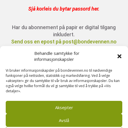
Sjå korleis du bytar passord her
.
Har du abonnement på papir er digital tilgang
inkludert.
Send oss en epost på post@bondevennen.no
for innloggingsdetaljer.
Behandle samtykke for
informasjonskapsler
Har du spørsmål angående abonnement?
Vi bruker informasjonskapsler på bondevennen.no til nødvendige
Kontakt oss på telefon 51 88 72 61 eller send
funksjoner på nettsiden, statistikk og markedsføring. Ved å velge
«aksepter» gir du samtykke til vår bruk av informasjonskapsler. Du kan
ein e-post til
også velge hvilke formål du vil gi samtykke til ved å trykke på «Vis
post@bondevennen.no.
detaljer».
Aksepter
Avslå