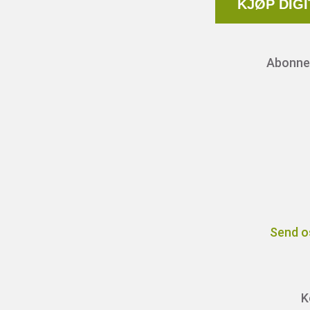
KJØP DIG
Abonnem
Send o
K