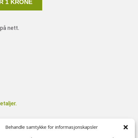
R 1 KRONE
på nett.
taljer.
Behandle samtykke for informasjonskapsler
il