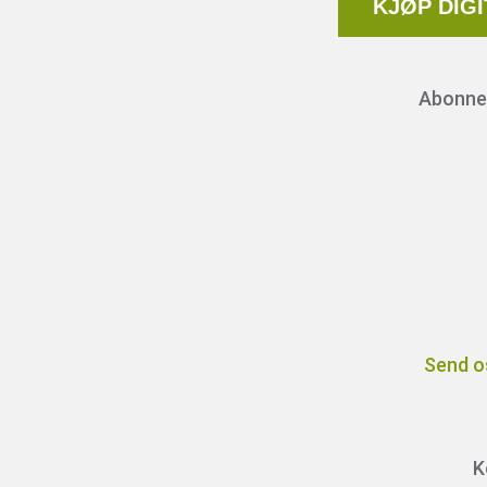
KJØP DIG
Abonnem
Send o
K