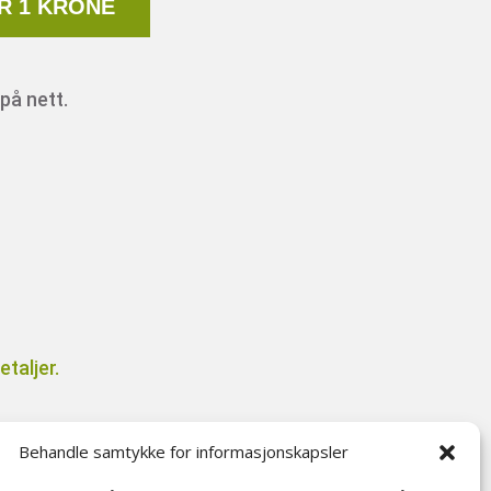
R 1 KRONE
på nett.
taljer.
Behandle samtykke for informasjonskapsler
il