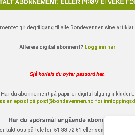
ITALT ABONNEMENT, ELLER PRØV EI VEKE FO
entet gir deg tilgang til alle Bondevennen sine artiklar 
Allereie digital abonnent?
Logg inn her
Sjå korleis du bytar passord her
.
Har du abonnement på papir er digital tilgang inkludert.
ss en epost på post@bondevennen.no for innloggingsde
Har du spørsmål angående abonnement?
ontakt oss på telefon 51 88 72 61 eller send ein e-post t