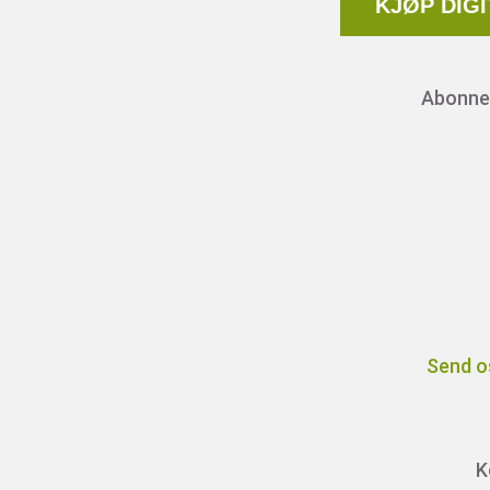
KJØP DIG
Abonnem
Send o
K