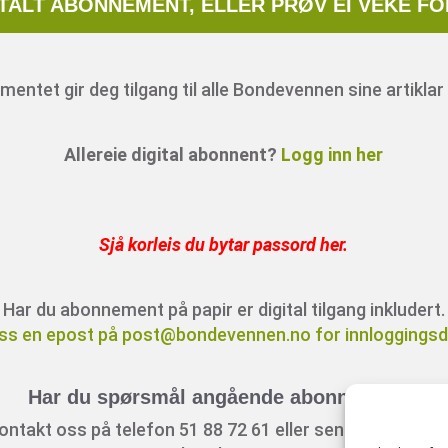
ITALT ABONNEMENT, ELLER PRØV EI VEKE FO
entet gir deg tilgang til alle Bondevennen sine artiklar 
Allereie digital abonnent?
Logg inn her
Sjå korleis du bytar passord her
.
Har du abonnement på papir er digital tilgang inkludert.
ss en epost på post@bondevennen.no for innloggingsde
Har du spørsmål angående abonnement?
ontakt oss på telefon 51 88 72 61 eller send ein e-post t