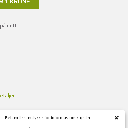
R 1 KRONE
på nett.
taljer.
Behandle samtykke for informasjonskapsler
il