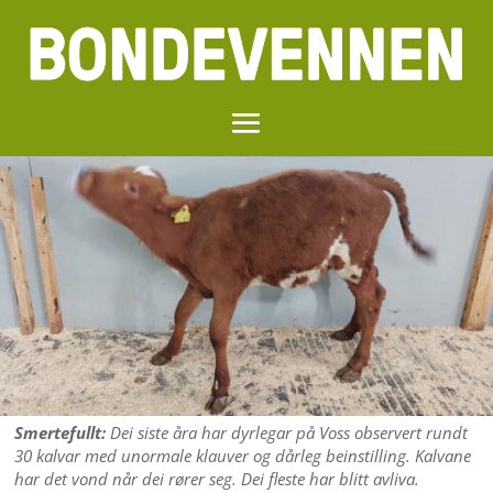
Smertefullt:
Dei siste åra har dyrlegar på Voss observert rundt
30 kalvar med unormale klauver og dårleg beinstilling. Kalvane
har det vond når dei rører seg. Dei fleste har blitt avliva.