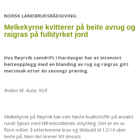
NORSK LANDBRUKSRÅDGIVING:
Melkekyrne kvitterer på beite avrug og
raigras på fulldyrket jord
Hos Røyrvik samdrift i Hardanger har et intensivt
beiteopplegg med en blanding av rug og raigras gitt
mersmak etter én sesongs prøving.
Anders W. Aune, NLR
Melkekyrne på Røyrvik kan selv høste kvalitetsfôr på arealet
rundt fjøset med tilfredsstillende utnytting. Det er en av
flere måter å etterkomme krav og tilskudd til 12/16 uker
beite på. Men det krever litt innsats.