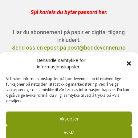
Sjå korleis du bytar passord her
.
Har du abonnement på papir er digital tilgang
inkludert.
Send oss en epost på post@bondevennen.no
for innloggingsdetaljer.
Behandle samtykke for
informasjonskapsler
Har du spørsmål angående abonnement?
Vi bruker informasjonskapsler på bondevennen.no til nødvendige
Kontakt oss på telefon 51 88 72 61 eller send
funksjoner på nettsiden, statistikk og markedsføring. Ved å velge
«aksepter» gir du samtykke til vår bruk av informasjonskapsler. Du kan
ein e-post til
også velge hvilke formål du vil gi samtykke til ved å trykke på «Vis
post@bondevennen.no.
detaljer».
Aksepter
Avslå