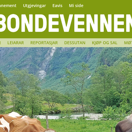
nnement
Utgjevingar
Eavis
Mi side
R
LEIARAR
REPORTASJAR
DESSUTAN
KJØP OG SAL
MØ