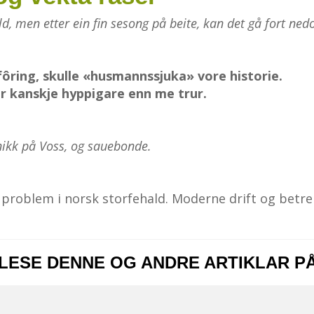
ld, men etter ein fin sesong på beite, kan det gå fort ned
ring, skulle «husmannssjuka» vore historie.
er kanskje hyppigare enn me trur.
ikk på Voss, og sauebonde.
 problem i norsk storfehald. Moderne drift og betre k
 LESE DENNE OG ANDRE ARTIKLAR P