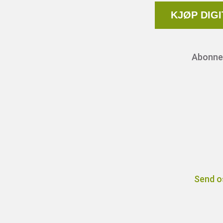
KJØP DIG
Abonnem
Send o