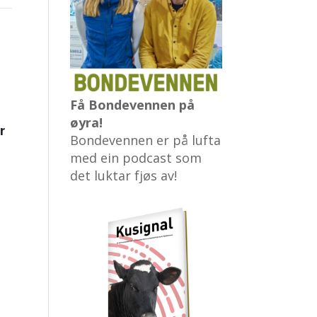
Få Bondevennen på
øyra!
r
Bondevennen er på lufta
med ein podcast som
det luktar fjøs av!