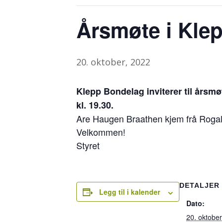
Årsmøte i Kle
20. oktober, 2022
Klepp Bondelag inviterer til årsm
kl. 19.30.
Are Haugen Braathen kjem frå Rogalan
Velkommen!
Styret
DETALJER
Legg til i kalender
Dato:
20. oktobe