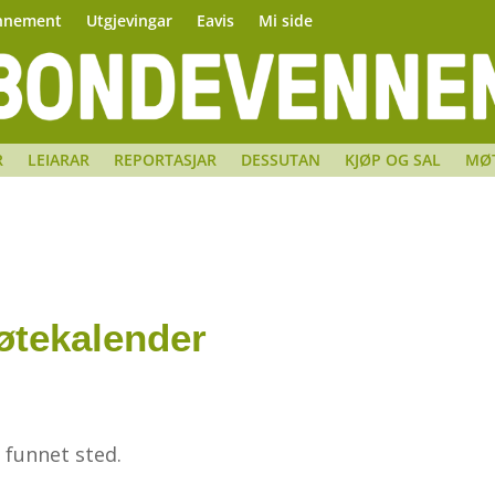
nnement
Utgjevingar
Eavis
Mi side
R
LEIARAR
REPORTASJAR
DESSUTAN
KJØP OG SAL
MØ
tekalender
 funnet sted.