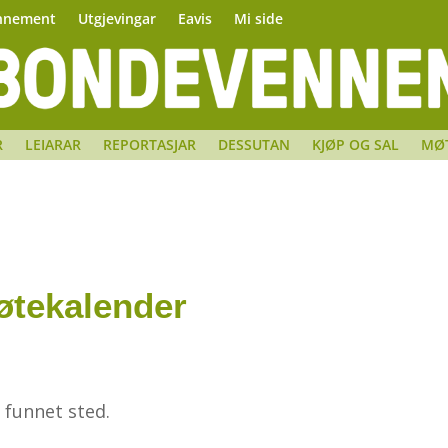
nnement
Utgjevingar
Eavis
Mi side
R
LEIARAR
REPORTASJAR
DESSUTAN
KJØP OG SAL
MØ
tekalender
 funnet sted.