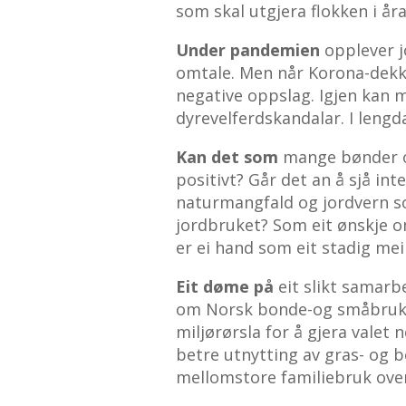
som skal utgjera flokken i år
Under pandemien
opplever j
omtale. Men når Korona-dekki
negative oppslag. Igjen kan 
dyrevelferdskandalar. I lengd
Kan det som
mange bønder o
positivt? Går det an å sjå int
naturmangfald og jordvern so
jordbruket? Som eit ønskje om
er ei hand som eit stadig meir
Eit døme på
eit slikt samarb
om Norsk bonde-og småbruka
miljørørsla for å gjera valet ne
betre utnytting av gras- og 
mellomstore familiebruk over