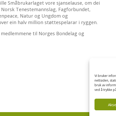
lle Småbrukarlaget vore sjanselause, om dei
ed Norsk Tenestemannslag, Fagforbundet,
eenpeace, Natur og Ungdom og
er ein halv million støttespelarar i ryggen.
nn medlemmene til Norges Bondelag og
Vi bruker inf
nettsiden, sta
bruk av inform
ved å trykke på
Aks