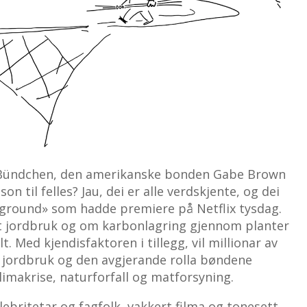
 Bündchen, den amerikanske bonden Gabe Brown
 til felles? Jau, dei er alle verdskjente, og dei
he ground» som hadde premiere på Netflix tysdag.
 jordbruk og om karbonlagring gjennom planter
 Med kjendisfaktoren i tillegg, vil millionar av
 i jordbruk og den avgjerande rolla bøndene
limakrise, naturforfall og matforsyning.
lebritetar og fagfolk, vakkert filma og tonesett,