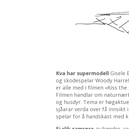
Kva har supermodell
Gisele
og skodespelar Woody Harrelson
er alle med i filmen «Kiss t
Filmen handlar om naturnært
og husdyr. Tema er høgaktuelt.
sjåarar verda over få innsikt
spelar for å handskast med k
Ei slik samrøre
av bønder, ce