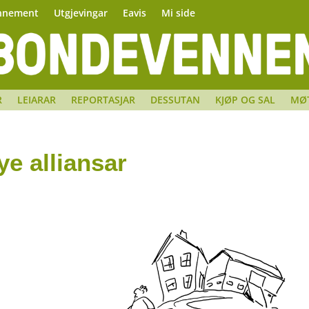
nnement
Utgjevingar
Eavis
Mi side
R
LEIARAR
REPORTASJAR
DESSUTAN
KJØP OG SAL
MØ
ye alliansar