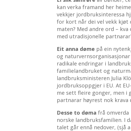
kan verka framand her heime
vekkjer jordbruksinteressa hj
for kort når dei vel vekk kjø
maten? Med andre ord – kva o
med utradisjonelle partnarar
Eit anna døme
på ein nytenk
og naturvernsorganisasjonar 
radikale endringar i landbru
familielandbruket og naturman
landbruksministeren Julia Kl
jordbruksoppgjer i EU. At EU-
me sett fleire gonger, men i
partnarar høyrest nok krava 
Desse to døma
frå omverda k
norske landbruksfamilien. I d
talet går ennå nedover, (sjå a