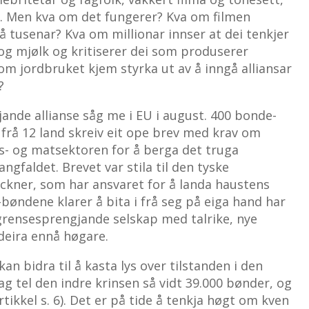
. Men kva om det fungerer? Kva om filmen
å tusenar? Kva om millionar innser at dei tenkjer
t og mjølk og kritiserer dei som produserer
m jordbruket kjem styrka ut av å inngå alliansar
?
jande allianse såg me i EU i august. 400 bonde-
frå 12 land skreiv eit ope brev med krav om
ks- og matsektoren for å berga det truga
gfaldet. Brevet var stila til den tyske
öckner, som har ansvaret for å landa haustens
bøndene klarer å bita i frå seg på eiga hand har
 grensesprengjande selskap med talrike, nye
deira ennå høgare.
an bidra til å kasta lys over tilstanden i den
ag tel den indre krinsen så vidt 39.000 bønder, og
rtikkel s. 6). Det er på tide å tenkja høgt om kven