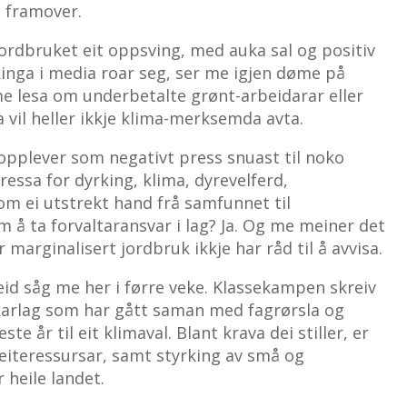
a framover.
ordbruket eit oppsving, med auka sal og positiv
nga i media roar seg, ser me igjen døme på
me lesa om underbetalte grønt-arbeidarar eller
a vil heller ikkje klima-merksemda avta.
pplever som negativt press snuast til noko
eressa for dyrking, klima, dyrevelferd,
m ei utstrekt hand frå samfunnet til
 å ta forvaltaransvar i lag? Ja. Og me meiner det
 marginalisert jordbruk ikkje har råd til å avvisa.
eid såg me her i førre veke. Klassekampen skreiv
rlag som har gått saman med fagrørsla og
ste år til eit klimaval. Blant krava dei stiller, er
beiteressursar, samt styrking av små og
 heile landet.