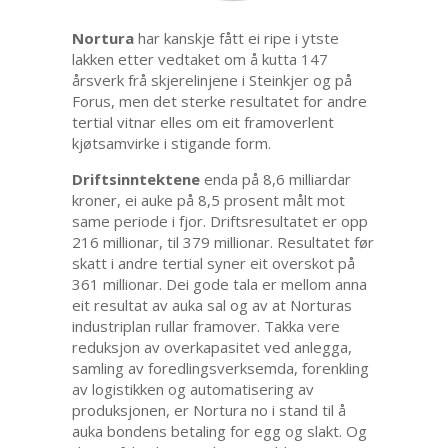
Nortura
har kanskje fått ei ripe i ytste
lakken etter vedtaket om å kutta 147
årsverk frå skjerelinjene i Steinkjer og på
Forus, men det sterke resultatet for andre
tertial vitnar elles om eit framoverlent
kjøtsamvirke i stigande form.
Driftsinntektene
enda på 8,6 milliardar
kroner, ei auke på 8,5 prosent målt mot
same periode i fjor. Driftsresultatet er opp
216 millionar, til 379 millionar. Resultatet før
skatt i andre tertial syner eit overskot på
361 millionar. Dei gode tala er mellom anna
eit resultat av auka sal og av at Norturas
industriplan rullar framover. Takka vere
reduksjon av overkapasitet ved anlegga,
samling av foredlingsverksemda, forenkling
av logistikken og automatisering av
produksjonen, er Nortura no i stand til å
auka bondens betaling for egg og slakt. Og