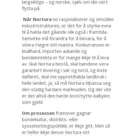
langsiktige – og norske, sjølv om dei vert
flytta på.
Når Nortura
no rasjonaliserer og omstiller
industristrukturen, er det for å styrka evna
til å halda det gåande slik også i framtida.
Samvirke må forandra for å bevara, for å
sitera Høgre sitt mantra. Konkurransen er
knallhard, importen aukande og
bondeinntekta er for mange ikkje til å leva
av. Skal Nortura bestå, skal bøndene vera
garantert levering i sør og nord, og inste
dalføret, skal me oppretthalda landbruk i
heile landet, ja, så må Nortura tilpassa seg
den stadig hardare marknaden. Og der ute
er det altså den harde kost/nytte-kalkylen
som gjeld.
Om prosessen
framover gagnar
bondekultur, distrikts- eller
sysselsettingspolitikk, er ikkje gitt. Men så
er heller ikkje desse Nortura sitt