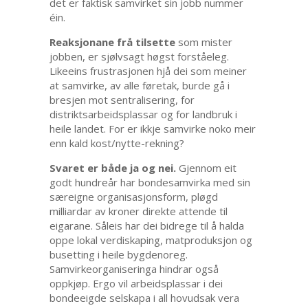
det er faktisk samvirket sin jobb nummer
éin.
Reaksjonane frå tilsette
som mister
jobben, er sjølvsagt høgst forståeleg.
Likeeins frustrasjonen hjå dei som meiner
at samvirke, av alle føretak, burde gå i
bresjen mot sentralisering, for
distriktsarbeidsplassar og for landbruk i
heile landet. For er ikkje samvirke noko meir
enn kald kost/nytte-rekning?
Svaret er både ja og nei.
Gjennom eit
godt hundreår har bondesamvirka med sin
særeigne organisasjonsform, pløgd
milliardar av kroner direkte attende til
eigarane. Såleis har dei bidrege til å halda
oppe lokal verdiskaping, matproduksjon og
busetting i heile bygdenoreg.
Samvirkeorganiseringa hindrar også
oppkjøp. Ergo vil arbeidsplassar i dei
bondeeigde selskapa i all hovudsak vera