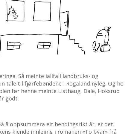
ringa. Så meinte iallfall landbruks- og
n tale til fjørfebøndene i Rogaland nyleg. Og ho
stolen før henne meinte Listhaug, Dale, Hoksrud
år godt.
på å oppsummera eit hendingsrikt år, er det
ickens kjende innleiing i romanen «To byar» frå