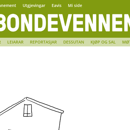
nnement
Utgjevingar
Eavis
Mi side
R
LEIARAR
REPORTASJAR
DESSUTAN
KJØP OG SAL
MØ