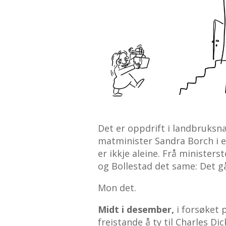
Det er oppdrift i landbruksnæ
matminister Sandra Borch i ei
er ikkje aleine. Frå minister
og Bollestad det same: Det g
Mon det.
Midt i desember,
i forsøket 
freistande å ty til Charles D