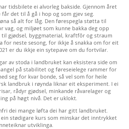
har tidsbilete ei alvorleg bakside. Gjennom året
får det til å gå i hop og som gjev seg.
øna så alt for låg. Den førespegla støtta til
 for vag, og miljøet som kunne bakka deg opp
til gjødsel, byggmaterial, kraftfôr og straum
a for neste sesong, for ikkje å snakka om for eit
021 er du ikkje ein sytepave om du fortvilar.
gar av stoda i landbruket kan eksistera side om
mangel på stabilitet og føreseielege rammer for
ed seg for kvar bonde, så vel som for heile
k landbruk i røynda liknar eit eksperiment. I ei
sar, rådyr gjødsel, minkande råvarelager og
ing på høgt nivå. Det er uklokt.
fri dei mange løfta dei har gitt landbruket.
ein stødigare kurs som minskar det inntrykket
nneteiknar utviklinga.