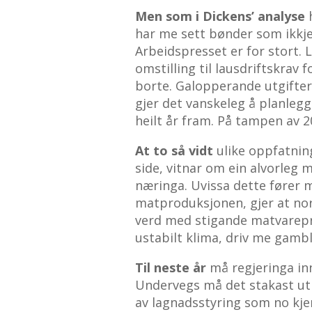
Men som i Dickens’ analyse
har me sett bønder som ikkje 
Arbeidspresset er for stort. L
omstilling til lausdriftskrav
borte. Galopperande utgifter 
gjer det vanskeleg å planlegg
heilt år fram. På tampen av 2
At to så vidt
ulike oppfatnin
side, vitnar om ein alvorleg 
næringa. Uvissa dette fører m
matproduksjonen, gjer at nors
verd med stigande matvarepri
ustabilt klima, driv me gambl
Til neste år
må regjeringa inn
Undervegs må det stakast ut 
av lagnadsstyring som no kje