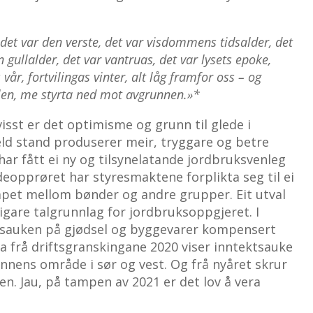
, det var den verste, det var visdommens tidsalder, det
 gullalder, det var vantruas, det var lysets epoke,
år, fortvilingas vinter, alt låg framfor oss – og
en, me styrta ned mot avgrunnen.»*
visst er det optimisme og grunn til glede i
ld stand produserer meir, tryggare og betre
ar fått ei ny og tilsynelatande jordbruksvenleg
deopprøret har styresmaktene forplikta seg til ei
gapet mellom bønder og andre grupper. Eit utval
ktigare talgrunnlag for jordbruksoppgjeret. I
risauken på gjødsel og byggevarer kompensert
a frå driftsgranskingane 2020 viser inntektsauke
nens område i sør og vest. Og frå nyåret skrur
n. Jau, på tampen av 2021 er det lov å vera